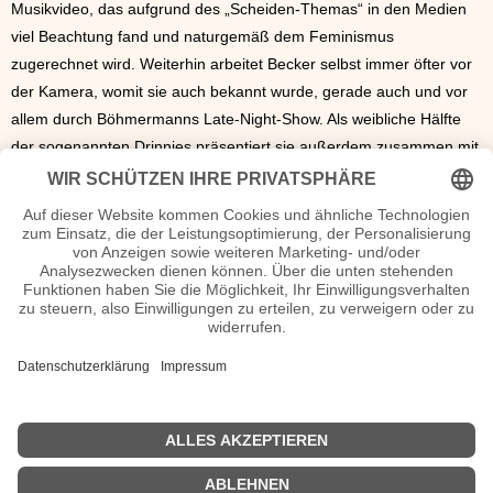
Musikvideo, das aufgrund des „Scheiden-Themas“ in den Medien
viel Beachtung fand und naturgemäß dem Feminismus
zugerechnet wird. Weiterhin arbeitet Becker selbst immer öfter vor
der Kamera, womit sie auch bekannt wurde, gerade auch und vor
allem durch Böhmermanns Late-Night-Show. Als weibliche Hälfte
der sogenannten Drinnies präsentiert sie außerdem zusammen mit
dem Comedy-Autor Chris Sommer einen wöchentlichen Podcast,
der die Welt introvertierter Menschen zeigen soll. Giulia Marie
Becker ist nicht verheiratet und hat keine Kinder.
Giulia Becker Wiki, Herkunft, Geburtstag, verheiratet, Kinder
etc.
n.n.v. - Die offizielle Giulia Becker Homepage / X / Instagram /
Wikipedia Seite
Movies Giulia Becker Filme