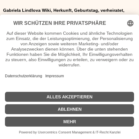
Gabriela Lindlova Wiki, Herkunft, Geburtstag, verheiratet,
Kinder etc.
n.n.v. - Die offizielle Gabriela Lindlova Homepage
Lieder Gabriela Lindlova Diskografie
2015 - La Lune - Kotelett & Zadak feat. Gabriela Lindlova
Movies Gabriela Lindlova Filme
2015 - Tatort - Der Inder
2015 - Nacht auf Sontag
| Biografie kurz |
Personen
|
Impressum
|