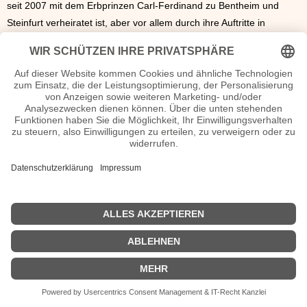
seit 2007 mit dem Erbprinzen Carl-Ferdinand zu Bentheim und
Steinfurt verheiratet ist, aber vor allem durch ihre Auftritte in
unterschiedlichen TV-Formaten. Unter anderem ist die zweifache
Mutter seit einigen Jahren als Mode-Korrespondentin beim
Shopping-Sender QVC und als Co.-Moderatorin für das TV Format
"Traut euch! In 12 Stunden zum Altar" bei RTL2 zu erleben.
Elna-Margret Prinzessin zu Bentheim Wiki, Herkunft, Geburtstag,
verheiratet, Kinder etc.
n.n.v. - Die offizielle Elna-Margret Prinzessin zu Bentheim
Homepage / X / Instagram / Wikipedia Seite
Sendungen Elna-Margret Prinzessin zu Bentheim Filme
| Biografie kurz |
Personen
|
Impressum
|