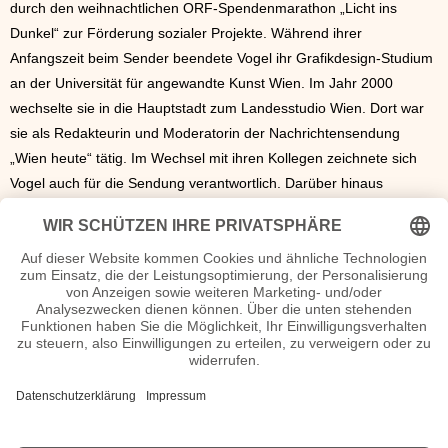
durch den weihnachtlichen ORF-Spendenmarathon „Licht ins
Dunkel“ zur Förderung sozialer Projekte. Während ihrer
Anfangszeit beim Sender beendete Vogel ihr Grafikdesign-Studium
an der Universität für angewandte Kunst Wien. Im Jahr 2000
wechselte sie in die Hauptstadt zum Landesstudio Wien. Dort war
sie als Redakteurin und Moderatorin der Nachrichtensendung
„Wien heute“ tätig. Im Wechsel mit ihren Kollegen zeichnete sich
Vogel auch für die Sendung verantwortlich. Darüber hinaus
präsentierte sie von 2002 bis 2005 das Gesundheitsmagazin
„Modern Times Gesundheit“ auf ORF 2. Zwischenzeitlich
promovierte Vogel an der WU Wien. In ihrer Dissertation über
Medienethik diskutierte sie das Spannungsfeld von öffentlich-
rechtlichen Grundprinzipien und Werten innerhalb der
elektronischen Medien.
Seiten Elisabeth Vogel Steckbrief, Kurzbio etc.