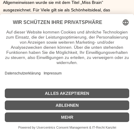
Allgemeinwissen wurde sie mit dem Titel „Miss Brain“
ausgezeichnet. Für Viele gilt sie als Schönheitsideal, das
gleichzeitig Selbstbestimmung und durch ihren Kurzhaarschnitt
Modernität ausstrahlt. Nachdem sich Rinderknecht von ihrem
Freund getrennt hatte, bekannte sie sich 2016 offen zu ihrer
Bisexualität. Dominique Rinderknecht ist mit einer Frau liiert.
Dominique Rinderknecht Wiki, Herkunft, Geburtstag, verheiratet, Kinder
etc.
n.n.v. - Die offizielle Dominique Rinderknecht Homepage / X /
Instagram / Wikipedia Seite
Sendungen mit Dominique Rinderknecht Filme
n.n.v.
| Biografie kurz |
Personen
|
Impressum
|