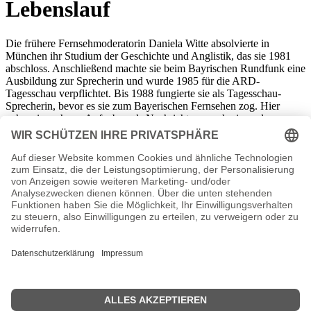
Lebenslauf
Die frühere Fernsehmoderatorin Daniela Witte absolvierte in
München ihr Studium der Geschichte und Anglistik, das sie 1981
abschloss. Anschließend machte sie beim Bayrischen Rundfunk eine
Ausbildung zur Sprecherin und wurde 1985 für die ARD-
Tagesschau verpflichtet. Bis 1988 fungierte sie als Tagesschau-
Sprecherin, bevor es sie zum Bayerischen Fernsehen zog. Hier
nahm sie mehrere Aufgaben als Nachrichtensprecherin und
Moderatorin wahr. 2003 beendete sie ihre Karriere vor der Kamera
und konzentrierte sich darauf, für Museen und Ausstellungen
Audioführungen einzusprechen. Ihre Stimme führte unter anderem
durch das Schloss Sanssouci in Potsdam und die Bayerische
Staatsbibliothek. Daniela Witte ist verheiratet und Mutter von drei
Söhnen.
Daniela Witte Wiki, Herkunft, Geburtstag, verheiratet, Kinder
etc.
n.n.v
- Die offizielle Daniela Witte Homepage