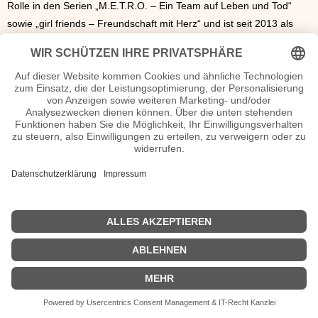
Rolle in den Serien „M.E.T.R.O. – Ein Team auf Leben und Tod“
sowie „girl friends – Freundschaft mit Herz“ und ist seit 2013 als
Gerichtsmedizinerin Franziska Sommerfeld in der Serie „Der Alte“
zu sehen.
Christine Rainer Wiki, Herkunft, Geburtstag, verheiratet,
Kinder etc.
n.n.v. - Die offizielle Christine Rainer Homepage
Movies Christine Rainer Filme
n.n.v.
| Biografie kurz |
Personen
|
Impressum
|