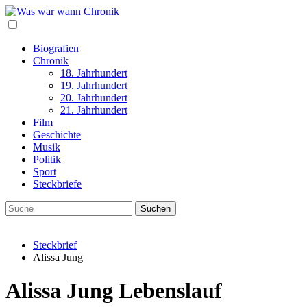
Biografien
Chronik
18. Jahrhundert
19. Jahrhundert
20. Jahrhundert
21. Jahrhundert
Film
Geschichte
Musik
Politik
Sport
Steckbriefe
Steckbrief
Alissa Jung
Alissa Jung Lebenslauf