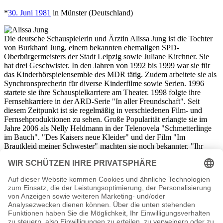
*
30. Juni 1981
in Münster (Deutschland)
Die deutsche Schauspielerin und Ärztin Alissa Jung ist die Tochter
von Burkhard Jung, einem bekannten ehemaligen SPD-
Oberbürgermeisters der Stadt Leipzig sowie Juliane Kirchner. Sie
hat drei Geschwister. In den Jahren von 1992 bis 1999 war sie für
das Kinderhörspielensemble des MDR tätig. Zudem arbeitete sie als
Synchronsprecherin für diverse Kinderfilme sowie Serien. 1996
startete sie ihre Schauspielkarriere am Theater. 1998 folgte ihre
Fernsehkarriere in der ARD-Serie "In aller Freundschaft". Seit
diesem Zeitpunkt ist sie regelmäßig in verschiedenen Film- und
Fernsehproduktionen zu sehen. Große Popularität erlangte sie im
Jahre 2006 als Nelly Heldmann in der Telenovela "Schmetterlinge
im Bauch". "Des Kaisers neue Kleider" und der Film "Im
Brautkleid meiner Schwester" machten sie noch bekannter. "Ihr
Name war Maria" (2012) war ihr erster internationaler Erfolg. Es
folgten die Kinofilme "Open my Eyes" und "Zweisitzrakete". 2017
promovierte sie als Ärztin. 2019 widmete sie sich wieder der
Schauspielerei. Für "Das Menschenmögliche" wurde sie im Jahre
2020 für den Grimme-Preis nominiert. Alissa Jung hat zwei Kinder
mit dem verstorbenen Moderatoren Jan Hahn. Aktuell lebt sie mit
ihrem Ehemann Luca Marinelli in der Hauptstadt Berlin.