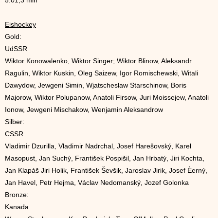
Eishockey
Gold:
UdSSR
Wiktor Konowalenko, Wiktor Singer; Wiktor Blinow, Aleksandr
Ragulin, Wiktor Kuskin, Oleg Saizew, Igor Romischewski, Witali
Dawydow, Jewgeni Simin, Wjatscheslaw Starschinow, Boris
Majorow, Wiktor Polupanow, Anatoli Firsow, Juri Moissejew, Anatoli
Ionow, Jewgeni Mischakow, Wenjamin Aleksandrow
Silber:
CSSR
Vladimir Dzurilla, Vladimir Nadrchal, Josef Harešovský, Karel
Masopust, Jan Suchý, František Pospišil, Jan Hrbatý, Jiri Kochta,
Jan Klapáš Jiri Holik, František Ševšik, Jaroslav Jirik, Josef Èerný,
Jan Havel, Petr Hejma, Václav Nedomanský, Jozef Golonka
Bronze:
Kanada