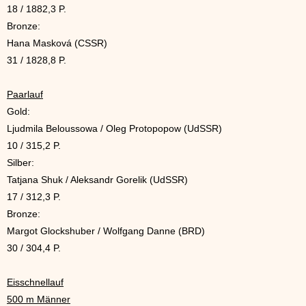
18 / 1882,3 P.
Bronze:
Hana Masková (CSSR)
31 / 1828,8 P.
Paarlauf
Gold:
Ljudmila Beloussowa / Oleg Protopopow (UdSSR)
10 / 315,2 P.
Silber:
Tatjana Shuk / Aleksandr Gorelik (UdSSR)
17 / 312,3 P.
Bronze:
Margot Glockshuber / Wolfgang Danne (BRD)
30 / 304,4 P.
Eisschnellauf
500 m Männer