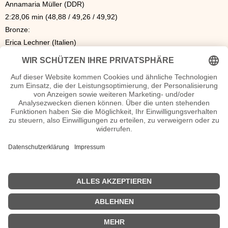
Annamaria Müller (DDR)
2:28,06 min (48,88 / 49,26 / 49,92)
Bronze:
Erica Lechner (Italien)
2:28,66 min (48,76 / 49,39 / 50,51)
Doppelsitzer
Gold:
Klaus Bonsack / Thomas Köhler (DDR)
1:35,85 min (47,88 / 47,97)
Silber:
Manfred Schmid / Ewald Walch (Österreich)
1:36,34 min (48,16 / 48,18)
Bronze:
Wolfgang Winkler / Fritz Nachmann (BRD)
1:37,29 min (48,58 / 48,71) a97es00c33a
| © 2013–2023 was-war-wann.de. Alle Rechte vorbehalten. |