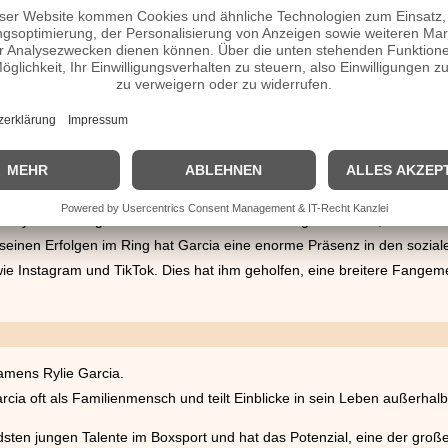
ür seine blitzschnellen Hände und seine explosive Kraft. Seine linke Ha
Garcia Fonseca durch einen spektakulären Knockout in der ersten Run
cia gegen den erfahrenen britischen Boxer Luke Campbell. Trotz eine
 gewann den Kampf durch einen beeindruckenden Körpertreffer in der 
e:
Ryan Garcia gewann den WBC-Interim-Leichtgewichtstitel, nachdem e
einen Erfolgen im Ring hat Garcia eine enorme Präsenz in den soziale
wie Instagram und TikTok. Dies hat ihm geholfen, eine breitere Fangem
amens Rylie Garcia.
cia oft als Familienmensch und teilt Einblicke in sein Leben außerhalb
dsten jungen Talente im Boxsport und hat das Potenzial, eine der gro