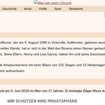
Geschichte
Musik
Politik
Sport
Steckbriefe
fiboxer, der am 8. August 1998 in Victorville, Kalifornien, geboren wur
nellen Hände, hat er sich in der Welt des Boxens einen Namen gemac
ist. Seine Eltern, Henry und Lisa Garcia, haben ihn und seine Geschwis
e Amateurkarriere mit einer Bilanz von 215 Siegen und 15 Niederlagen
 sich aufmerksam.
büt am 9. Juni 2016 im Alter von 17 Jahren. Er besiegte Edgar Meza d
hrieb 2016 bei Golden Boy Promotions, einem der führenden Boxprom