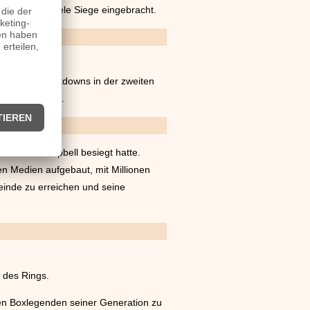
ken hat ihm viele Siege eingebracht.
de.
s frühen Knockdowns in der zweiten
siebten Runde.
r Luke Campbell besiegt hatte.
n Medien aufgebaut, mit Millionen
einde zu erreichen und seine
 des Rings.
ßen Boxlegenden seiner Generation zu