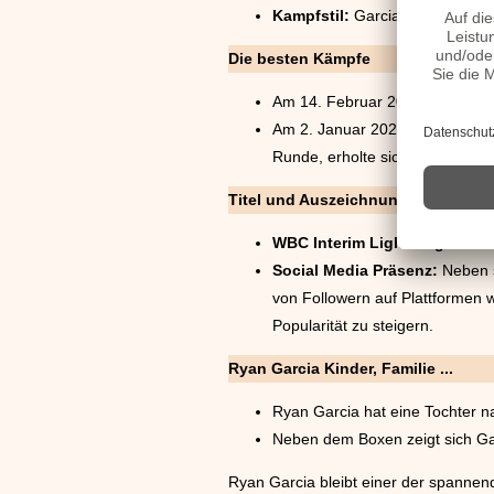
Kampfstil:
Garcia ist bekannt f
Die besten Kämpfe
Am 14. Februar 2020 besiegte 
Am 2. Januar 2021 kämpfte Gar
Runde, erholte sich Garcia und
Titel und Auszeichnungen
WBC Interim Lightweight Titl
Social Media Präsenz:
Neben s
von Followern auf Plattformen 
Popularität zu steigern.
Ryan Garcia Kinder, Familie ...
Ryan Garcia hat eine Tochter n
Neben dem Boxen zeigt sich Gar
Ryan Garcia bleibt einer der spannen