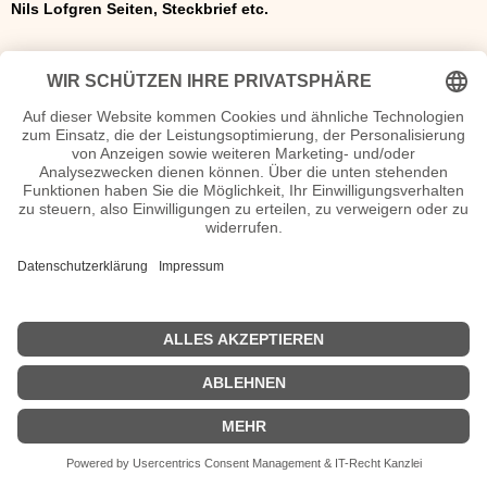
Nils Lofgren Seiten, Steckbrief etc.
Nils Lofgren Lyrics
Nils Lofgren Discografie
n.n.v.
| © 2013–2023 was-war-wann.de. Alle Rechte vorbehalten. |
|
Impressum
| Kurzbiografie deutsch | Vita |