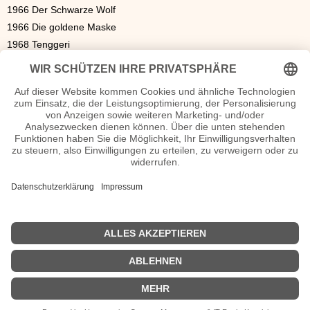
1966 Der Schwarze Wolf
1966 Die goldene Maske
1968 Tenggeri
1970 Bärenjagd im Chentei
1970 Begegnung mit der Unsterblichkeit,
1972 Die Überlebende
1975 Antennenaugust
1977 Der Bär mit dem Vogel auf dem Kopf
1977 Was sich die schönste aller Wolken wünschte
1978 Der Löwe mit der besonders schönen langen Mähne
1981 Der Khan mit den Eselsohren
1982 Goldwurm und Amurtiger,
1982 Rosamunde, aber nicht von Schubert
1989 Das weiße Pony
| © 2013–2023 was-war-wann.de. Alle Rechte vorbehalten. |
|
Impressum
| Kurzbiografie deutsch | Vita |