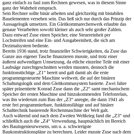
ganz einfach zu faul zum Rechnen gewesen, was in diesem Sinne
ganz der Wahrheit entsprach.
Sein Rechner sollte binär arbeiten und gleichzeitig mit bistabilen
Bauelementen versehen sein. Das ließ sich nur durch das Prinzip der
Aussagelogik umsetzen. Ein Gleitkommarechenwerk erlaubte das
genaue Verarbeiten sowohl kleiner als auch sehr großer Zahlen.
Dazu entwarf Zuse einen Speicher, eine Steuereinheit per
Lochstreifen und eine Ein- und Ausgabeeinheit, die sich am
Dezimalsystem bediente.
Bereits 1936 stand, trotz finanzieller Schwierigkeiten, da Zuse das
Ganze aus eigener Tasche finanzieren musste, und trotz einer
äußerst aufwendigen Umsetzung, da etliche einzelne Teile mit einer
Laubsäge zurechtgeschnitten werden mussten, dennoch die
funktionstüchtige „Z1“ bereit und galt damit als die erste
programmgesteuerte Maschine weltweit, die auf der binären
Schaltungslogik und dem Gleitkommasystem basierte. Zwei Jahre
später präsentierte Konrad Zuse dann die „Z2“ samt mechanischem
Speicher der ersten Maschine und hinzukommenden Telefonrelais,
was ihn wiederum zum Bau der „Z3“ anregte, die dann 1941 als
erste frei programmierbare, funktionsfähige und auf binärer
Schalttechnik basierende Rechenmaschine der Welt galt.
Auch während und nach dem Zweiten Weltkrieg fand die „Z3“ und
schließlich auch die „Z4“ Verwendung, hauptsächlich im Bereich
des Bauingenieurwesens, um u. a. schwierigste
Baukonstruktionspläne zu berechnen. Leider musste Zuse nach dem