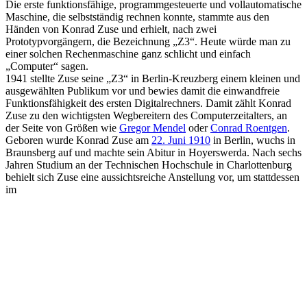
Die erste funktionsfähige, programmgesteuerte und vollautomatische
Maschine, die selbstständig rechnen konnte, stammte aus den
Händen von Konrad Zuse und erhielt, nach zwei
Prototypvorgängern, die Bezeichnung „Z3“. Heute würde man zu
einer solchen Rechenmaschine ganz schlicht und einfach
„Computer“ sagen.
1941 stellte Zuse seine „Z3“ in Berlin-Kreuzberg einem kleinen und
ausgewählten Publikum vor und bewies damit die einwandfreie
Funktionsfähigkeit des ersten Digitalrechners. Damit zählt Konrad
Zuse zu den wichtigsten Wegbereitern des Computerzeitalters, an
der Seite von Größen wie
Gregor Mendel
oder
Conrad Roentgen
.
Geboren wurde Konrad Zuse am
22. Juni 1910
in Berlin, wuchs in
Braunsberg auf und machte sein Abitur in Hoyerswerda. Nach sechs
Jahren Studium an der Technischen Hochschule in Charlottenburg
behielt sich Zuse eine aussichtsreiche Anstellung vor, um stattdessen
im