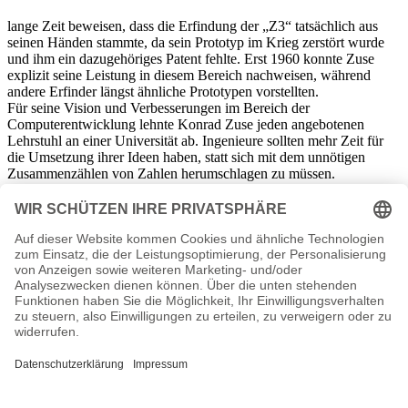
lange Zeit beweisen, dass die Erfindung der „Z3“ tatsächlich aus
seinen Händen stammte, da sein Prototyp im Krieg zerstört wurde
und ihm ein dazugehöriges Patent fehlte. Erst 1960 konnte Zuse
explizit seine Leistung in diesem Bereich nachweisen, während
andere Erfinder längst ähnliche Prototypen vorstellten.
Für seine Vision und Verbesserungen im Bereich der
Computerentwicklung lehnte Konrad Zuse jeden angebotenen
Lehrstuhl an einer Universität ab. Ingenieure sollten mehr Zeit für
die Umsetzung ihrer Ideen haben, statt sich mit dem unnötigen
Zusammenzählen von Zahlen herumschlagen zu müssen.
Gemeinsam mit seiner Ehefrau gründete er bald seine eigene Firma
und leitete die Produktion seiner Computerherstellung.
Neben den Rechenmaschinen kreierte er auch einen automatischen
und exakt arbeitenden Zeichentisch, der unter der Bezeichnung
„Graphomat Z64“ bekannt wurde und im graphischen Bereich
Anwendung fand.
Kritik über die wachsende Popularität der vollautomatischen
Rechner und Computer begegnete Zuse ebenfalls mit Humor. Wer
tatsächlich allzu viel Gefahr darin sah, sollte ganz einfach den
Stecker herausziehen.
Zuse, selbst als er als aktiver Teilnehmer in seiner Firma schließlich
ausschied, beschäftigte sich weiter mit den Grundlagen der
Computertechnik. Er veröffentlichte verschiedene wissenschaftliche
Arbeiten dazu, schrieb an einer Autobiographie und starb schließlich