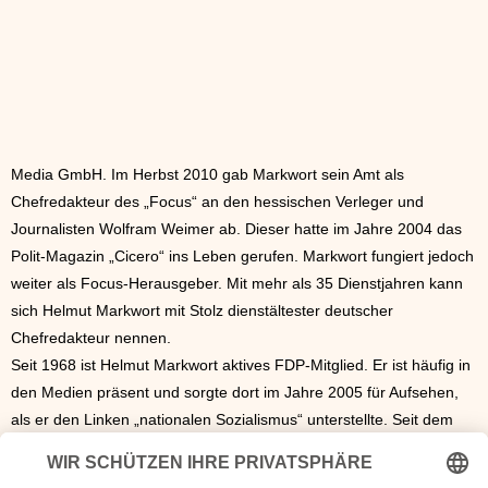
Media GmbH. Im Herbst 2010 gab Markwort sein Amt als
Chefredakteur des „Focus“ an den hessischen Verleger und
Journalisten Wolfram Weimer ab. Dieser hatte im Jahre 2004 das
Polit-Magazin „Cicero“ ins Leben gerufen. Markwort fungiert jedoch
weiter als Focus-Herausgeber. Mit mehr als 35 Dienstjahren kann
sich Helmut Markwort mit Stolz dienstältester deutscher
Chefredakteur nennen.
Seit 1968 ist Helmut Markwort aktives FDP-Mitglied. Er ist häufig in
den Medien präsent und sorgte dort im Jahre 2005 für Aufsehen,
als er den Linken „nationalen Sozialismus“ unterstellte. Seit dem
Jahre 2007 leitet er die TV-Diskussionsrunde „Sonntags-
Stammtisch“, welche im Bayrischen Fernsehen ausgestrahlt wird.