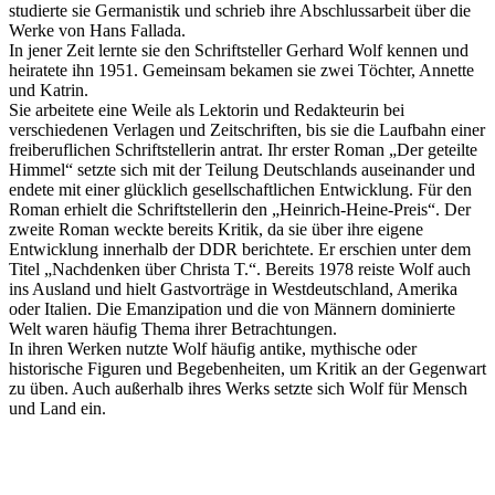
studierte sie Germanistik und schrieb ihre Abschlussarbeit über die
Werke von Hans Fallada.
In jener Zeit lernte sie den Schriftsteller Gerhard Wolf kennen und
heiratete ihn 1951. Gemeinsam bekamen sie zwei Töchter, Annette
und Katrin.
Sie arbeitete eine Weile als Lektorin und Redakteurin bei
verschiedenen Verlagen und Zeitschriften, bis sie die Laufbahn einer
freiberuflichen Schriftstellerin antrat. Ihr erster Roman „Der geteilte
Himmel“ setzte sich mit der Teilung Deutschlands auseinander und
endete mit einer glücklich gesellschaftlichen Entwicklung. Für den
Roman erhielt die Schriftstellerin den „Heinrich-Heine-Preis“. Der
zweite Roman weckte bereits Kritik, da sie über ihre eigene
Entwicklung innerhalb der DDR berichtete. Er erschien unter dem
Titel „Nachdenken über Christa T.“. Bereits 1978 reiste Wolf auch
ins Ausland und hielt Gastvorträge in Westdeutschland, Amerika
oder Italien. Die Emanzipation und die von Männern dominierte
Welt waren häufig Thema ihrer Betrachtungen.
In ihren Werken nutzte Wolf häufig antike, mythische oder
historische Figuren und Begebenheiten, um Kritik an der Gegenwart
zu üben. Auch außerhalb ihres Werks setzte sich Wolf für Mensch
und Land ein.