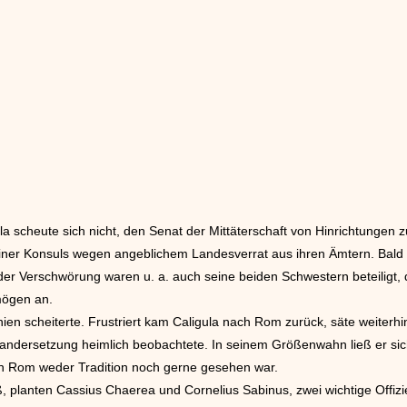
a scheute sich nicht, den Senat der Mittäterschaft von Hinrichtungen zu
 seiner Konsuls wegen angeblichem Landesverrat aus ihren Ämtern. Ba
er Verschwörung waren u. a. auch seine beiden Schwestern beteiligt, d
mögen an.
en scheiterte. Frustriert kam Caligula nach Rom zurück, säte weiterhi
einandersetzung heimlich beobachtete. In seinem Größenwahn ließ er 
 in Rom weder Tradition noch gerne gesehen war.
eß, planten Cassius Chaerea und Cornelius Sabinus, zwei wichtige Offiz