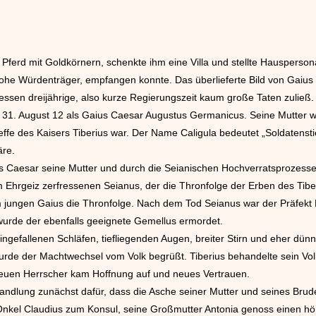
n Pferd mit Goldkörnern, schenkte ihm eine Villa und stellte Hausperso
he Würdenträger, empfangen konnte. Das überlieferte Bild von Gaius C
ssen dreijährige, also kurze Regierungszeit kaum große Taten zuließ.
31. August 12 als Gaius Caesar Augustus Germanicus. Seine Mutter wa
e des Kaisers Tiberius war. Der Name Caligula bedeutet „Soldatenstie
äre.
us Caesar seine Mutter und durch die Seianischen Hochverratsprozesse 
m Ehrgeiz zerfressenen Seianus, der die Thronfolge der Erben des Tibe
m jungen Gaius die Thronfolge. Nach dem Tod Seianus war der Präfekt 
 wurde der ebenfalls geeignete Gemellus ermordet.
 eingefallenen Schläfen, tiefliegenden Augen, breiter Stirn und eher d
rde der Machtwechsel vom Volk begrüßt. Tiberius behandelte sein Vol
uen Herrscher kam Hoffnung auf und neues Vertrauen.
shandlung zunächst dafür, dass die Asche seiner Mutter und seines Br
Onkel Claudius zum Konsul, seine Großmutter Antonia genoss einen hö