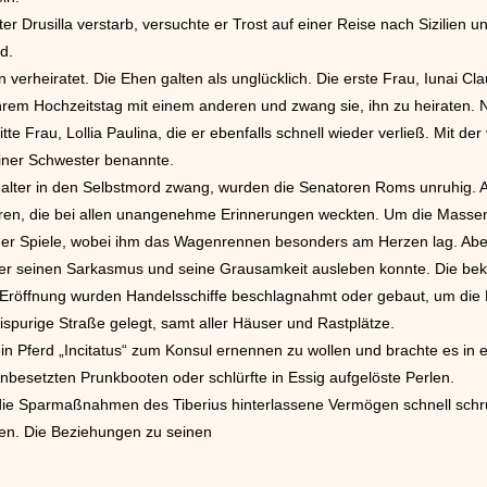
er Drusilla verstarb, versuchte er Trost auf einer Reise nach Sizilien
d.
 verheiratet. Die Ehen galten als unglücklich. Die erste Frau, Iunai Clau
n ihrem Hochzeitstag mit einem anderen und zwang sie, ihn zu heiraten. 
itte Frau, Lollia Paulina, die er ebenfalls schnell wieder verließ. Mit de
einer Schwester benannte.
halter in den Selbstmord zwang, wurden die Senatoren Roms unruhig. A
ren, die bei allen unangenehme Erinnerungen weckten. Um die Massen 
icher Spiele, wobei ihm das Wagenrennen besonders am Herzen lag. Ab
er seinen Sarkasmus und seine Grausamkeit ausleben konnte. Die beka
 Eröffnung wurden Handelsschiffe beschlagnahmt oder gebaut, um die
spurige Straße gelegt, samt aller Häuser und Rastplätze.
in Pferd „Incitatus“ zum Konsul ernennen zu wollen und brachte es in 
inbesetzten Prunkbooten oder schlürfte in Essig aufgelöste Perlen.
die Sparmaßnahmen des Tiberius hinterlassene Vermögen schnell schr
fen. Die Beziehungen zu seinen