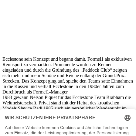
Ecclestone sein Konzept und begann damit, Formel1 als exklusiven
Rennsport zu vermarkten. Prominente wurden zu Rennen
eingeladen und durch die Gründung des „Paddock Club“ zeigten
sich mehr und mehr Schöne und Reiche entlang der Grand-Prix-
Strecken. Das Konzept ging auf, spielte den Teams satte Einnahmen
in die Kassen und verhalf Ecclestone in den 1980er Jahren zum
Durchbruch als Formel1-Manager.
1983 gewann Nelson Piquet für das Ecclestone-Team Brabham die
Weltmeisterschaft. Privat stand mit der Heirat des kroatischen
Models Slavica Radi 1985 auch ein persönlicher Wendepunkt im
Leben Ecclestones an. 1984 und 1988 wurden die gemeinsamen
Kinder Tamara und Petra geboren. 1988 verkaufte Ecclestone das in
den letzten Jahren erfolglos gebliebene Brabham Team an den FIAT
Konzern.
Ecclestone blieb weiterhin bestrebt, der Formel1 einen Sendeplatz