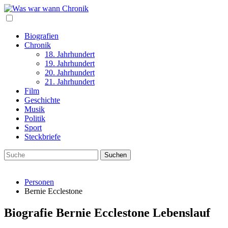
Biografien
Chronik
18. Jahrhundert
19. Jahrhundert
20. Jahrhundert
21. Jahrhundert
Film
Geschichte
Musik
Politik
Sport
Steckbriefe
Personen
Bernie Ecclestone
Biografie Bernie Ecclestone Lebenslauf