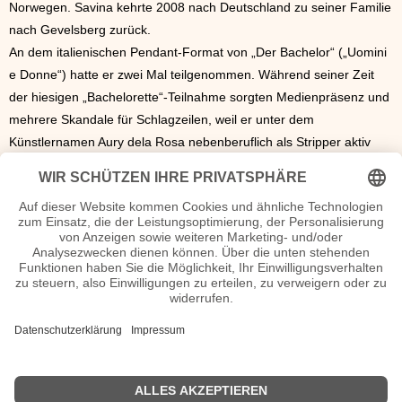
Norwegen. Savina kehrte 2008 nach Deutschland zu seiner Familie
nach Gevelsberg zurück.
An dem italienischen Pendant-Format von „Der Bachelor“ („Uomini
e Donne“) hatte er zwei Mal teilgenommen. Während seiner Zeit
der hiesigen „Bachelorette“-Teilnahme sorgten Medienpräsenz und
mehrere Skandale für Schlagzeilen, weil er unter dem
Künstlernamen Aury dela Rosa nebenberuflich als Stripper aktiv
gewesen war. In dem Bachelorette-Format fiel er durch seine
Machosprüche und seine polarisierenden Kommentare auf.
Nachdem er ausgeschieden war, schlug er sich als „Special Guest“
in Diskotheken und Einkaufszentren durch.
Seine Arbeit als Erotikdarsteller sorgte für weitere Schlagzeilen.
Savina spielte 2012 die Hauptrolle in einem Softporno „Sexy Pole
Girls – Das Leben an der Stange“. Darin war er der Bordellbesitzer
Niko. Im Erotikprogramm des Senders „Sport 1“ lief dieser Film, der
auch auf DVD ab 18 Jahren veröffentlicht worden war.
Der 1,92 cm große Frauenschwarm, der gerne harmonische
Stunden im Kreise seiner Familie genießt, zog am 16. Januar 2015