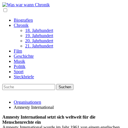
Biografien
Chronik
18. Jahrhundert
19. Jahrhundert
20. Jahrhundert
21. Jahrhundert
Film
Geschichte
Musik
Politik
Sport
Steckbriefe
Organisationen
Amnesty International
Amnesty International setzt sich weltweit für die
Menschenrechte ein
Amnesty International wurde im Jahr 1961 von einem englischen