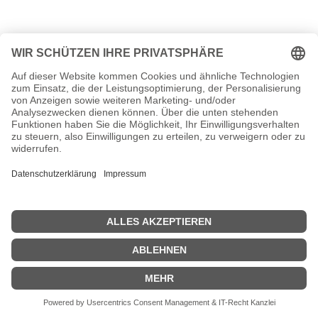
| © 2013–2025 was-war-wann.de. Alle Rechte vorbehalten. |
|
Impressum
| Kurbio deutsch | Kurzbiografie |