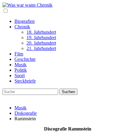
Biografien
Chronik
18. Jahrhundert
19. Jahrhundert
20. Jahrhundert
21. Jahrhundert
Film
Geschichte
Musik
Politik
Sport
Steckbriefe
Musik
Diskografie
Rammstein
Discografie Rammstein