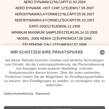
AERO DYNAMIK12'NLCAPIT11.03.2004
AERO DYNAMIK -HOT CHIP..12'EUEMI17.09.2007
AERODYNAMIK/LA FORME12'NLCAPIT20.09.2007
AERODYNAMIK/LA FORME12'EUCAPIT05.10.2007
EXPO 200012'EUEMI06.12.1999
MINIMUM MAXIMUM SAMPLER12'EUKLIKL14.10.2005
MODEL -2006 REMIX-12'EUPROMO27.06.2006
TELEPHONE CALL12'EUWEA12.07.2006
TOUR DE FRANCE 200312'EUKKMS21.07.2003
TOUR DE FRANCE 2003 -3MX-12'USAAS.WE08.07.2003
TRANS EUROPE EXPRESS12'NLKKM11.11.2004
TRANS-EUROPE EXPRESS12'USAKKMS13.01.2003
EXPO MIXES -9TR-2-12'USAAS.WE30.06.1990
Kraftwerk DVDs Videos
MINIMUM MAXIMUM2-DVDNLEMI01.12.2005
MINIMUM MAXIMUM (2DVD)2-DVDIMPEMI05.12.2005
MINIMUM-MAXIMUM GSA VERSI2-DVDEUCAPIT02.12.2005