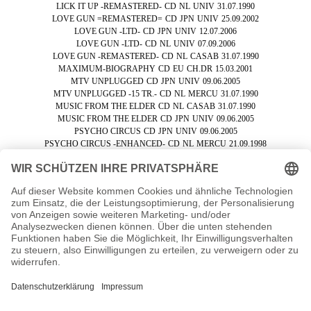
LICK IT UP -REMASTERED-
CD
NL
UNIV
31.07.1990
LOVE GUN =REMASTERED=
CD
JPN
UNIV
25.09.2002
LOVE GUN -LTD-
CD
JPN
UNIV
12.07.2006
LOVE GUN -LTD-
CD
NL
UNIV
07.09.2006
LOVE GUN -REMASTERED-
CD
NL
CASAB
31.07.1990
MAXIMUM-BIOGRAPHY
CD
EU
CH.DR
15.03.2001
MTV UNPLUGGED
CD
JPN
UNIV
09.06.2005
MTV UNPLUGGED -15 TR.-
CD
NL
MERCU
31.07.1990
MUSIC FROM THE ELDER
CD
NL
CASAB
31.07.1990
MUSIC FROM THE ELDER
CD
JPN
UNIV
09.06.2005
PSYCHO CIRCUS
CD
JPN
UNIV
09.06.2005
PSYCHO CIRCUS -ENHANCED-
CD
NL
MERCU
21.09.1998
REVENGE
CD
NL
MERCU
31.07.1990
REVENGE
CD
EU
MERCU
01.09.1997
REVENGE
CD
JPN
UNIV
09.06.2005
ROCK AND ROLL ALL..-LTD-
CD
NL
UNIV
07.09.2006
ROCK AND ROLL OVER
CD
NL
CASAB
31.07.1990
ROCK AND ROLL OVER -LTD-
CD
JPN
UNIV
12.07.2006
ROCK AND ROLL OVER -REMAS
CD
EU
UNIV
31.03.1987
ROCK 'N ROLL OVER -LTD ED
CD
JPN
PHONO
31.12.1999
SMASHES, THRASHES & HITS
CD
NL
VERTI
22.02.1999
UNCENSORED BIOGRAPHY
CD
EU
UNCOV
03.12.1999
UNMASKED
CD
JPN
PHONO
09.06.2005
UNMASKED -LTD ED-
CD
JPN
PHONO
31.12.1999
UNMASKED -REMASTERED-
CD
NL
CASAB
31.07.1990