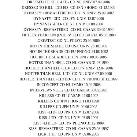
DRESSED TO KILL -LTD-
CD
NL
UNIV
07.09.2006
DRESSED TO KILL -LTD ED-
CD
JPN
PHONO
31.12.1999
DYNASTY =REMASTERED=
CD
JPN
UNIV
25.09.2002
DYNASTY -LTD-
CD
JPN
UNIV
12.07.2006
DYNASTY -LTD-
CD
NL
UNIV
07.09.2006
DYNASTY -REMASTERED-
CD
NL
CASAB
30.09.1999
FIFTEEN YEARS ON (INTERV.
CD
EU
BAKTA
05.05.1988
GREATEST
CD
NL
POLYG
25.05.2000
HOT IN THE SHADE
CD
USA
UNIV
26.10.1989
HOT IN THE SHADE
CD
EU
PHONO
24.08.1992
HOT IN THE SHADE
CD
JPN
UNIV
09.06.2005
HOTTER THAN HELL
CD
NL
CASAB
31.07.1990
HOTTER THAN HELL -LTD-
CD
JPN
UNIV
12.07.2006
HOTTER THAN HELL -LTD-
CD
NL
UNIV
07.09.2006
HOTTER THAN HELL -LTD ED-
CD
JPN
PHONO
31.12.1999
IN CONCERT
CD
NL
IMMO
15.02.2008
INTERVIEWS VOL.2
CD
EU
BAKTA
30.05.1995
KILLERS
CD
EU
CASAB
24.08.1992
KILLERS
CD
JPN
PHONO
11.03.1998
KILLERS
CD
JPN
UNIV
09.06.2005
KISS -LTD-
CD
JPN
UNIV
12.07.2006
KISS -LTD-
CD
NL
UNIV
07.09.2006
KISS -LTD ED-
CD
JPN
PHONO
31.12.1999
KISS -REMASTERED-
CD
NL
CASAB
25.08.1997
LICK IT UP
CD
JPN
UNIV
09.06.2005