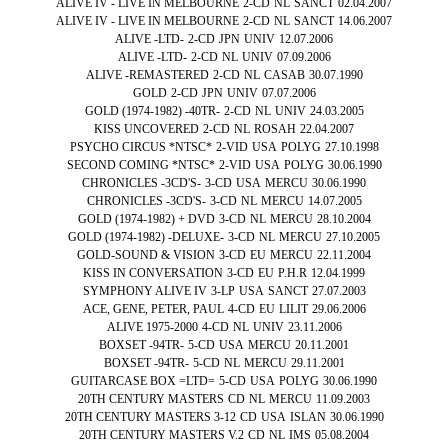
ALIVE IV - LIVE IN MELBOURNE
2-CD
NL
SANCT
02.04.2007
ALIVE IV - LIVE IN MELBOURNE
2-CD
NL
SANCT
14.06.2007
ALIVE -LTD-
2-CD
JPN
UNIV
12.07.2006
ALIVE -LTD-
2-CD
NL
UNIV
07.09.2006
ALIVE -REMASTERED
2-CD
NL
CASAB
30.07.1990
GOLD
2-CD
JPN
UNIV
07.07.2006
GOLD (1974-1982) -40TR-
2-CD
NL
UNIV
24.03.2005
KISS UNCOVERED
2-CD
NL
ROSAH
22.04.2007
PSYCHO CIRCUS *NTSC*
2-VID
USA
POLYG
27.10.1998
SECOND COMING *NTSC*
2-VID
USA
POLYG
30.06.1990
CHRONICLES -3CD'S-
3-CD
USA
MERCU
30.06.1990
CHRONICLES -3CD'S-
3-CD
NL
MERCU
14.07.2005
GOLD (1974-1982) + DVD
3-CD
NL
MERCU
28.10.2004
GOLD (1974-1982) -DELUXE-
3-CD
NL
MERCU
27.10.2005
GOLD-SOUND & VISION
3-CD
EU
MERCU
22.11.2004
KISS IN CONVERSATION
3-CD
EU
P.H.R
12.04.1999
SYMPHONY ALIVE IV
3-LP
USA
SANCT
27.07.2003
ACE, GENE, PETER, PAUL
4-CD
EU
LILIT
29.06.2006
ALIVE 1975-2000
4-CD
NL
UNIV
23.11.2006
BOXSET -94TR-
5-CD
USA
MERCU
20.11.2001
BOXSET -94TR-
5-CD
NL
MERCU
29.11.2001
GUITARCASE BOX =LTD=
5-CD
USA
POLYG
30.06.1990
20TH CENTURY MASTERS
CD
NL
MERCU
11.09.2003
20TH CENTURY MASTERS 3-12
CD
USA
ISLAN
30.06.1990
20TH CENTURY MASTERS V.2
CD
NL
IMS
05.08.2004