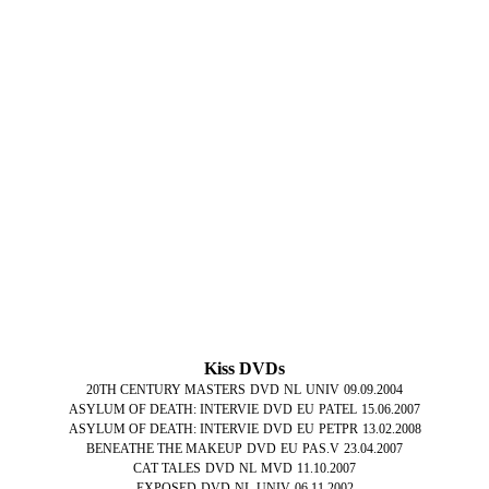
Kiss DVDs
20TH CENTURY MASTERS
DVD
NL
UNIV
09.09.2004
ASYLUM OF DEATH: INTERVIE
DVD
EU
PATEL
15.06.2007
ASYLUM OF DEATH: INTERVIE
DVD
EU
PETPR
13.02.2008
BENEATHE THE MAKEUP
DVD
EU
PAS.V
23.04.2007
CAT TALES
DVD
NL
MVD
11.10.2007
EXPOSED
DVD
NL
UNIV
06.11.2002