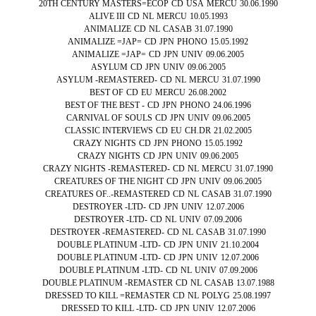
20TH CENTURY MASTERS=ECOP
CD
USA
MERCU
30.06.1990
ALIVE III
CD
NL
MERCU
10.05.1993
ANIMALIZE
CD
NL
CASAB
31.07.1990
ANIMALIZE =JAP=
CD
JPN
PHONO
15.05.1992
ANIMALIZE =JAP=
CD
JPN
UNIV
09.06.2005
ASYLUM
CD
JPN
UNIV
09.06.2005
ASYLUM -REMASTERED-
CD
NL
MERCU
31.07.1990
BEST OF
CD
EU
MERCU
26.08.2002
BEST OF THE BEST -
CD
JPN
PHONO
24.06.1996
CARNIVAL OF SOULS
CD
JPN
UNIV
09.06.2005
CLASSIC INTERVIEWS
CD
EU
CH.DR
21.02.2005
CRAZY NIGHTS
CD
JPN
PHONO
15.05.1992
CRAZY NIGHTS
CD
JPN
UNIV
09.06.2005
CRAZY NIGHTS -REMASTERED-
CD
NL
MERCU
31.07.1990
CREATURES OF THE NIGHT
CD
JPN
UNIV
09.06.2005
CREATURES OF..-REMASTERED
CD
NL
CASAB
31.07.1990
DESTROYER -LTD-
CD
JPN
UNIV
12.07.2006
DESTROYER -LTD-
CD
NL
UNIV
07.09.2006
DESTROYER -REMASTERED-
CD
NL
CASAB
31.07.1990
DOUBLE PLATINUM -LTD-
CD
JPN
UNIV
21.10.2004
DOUBLE PLATINUM -LTD-
CD
JPN
UNIV
12.07.2006
DOUBLE PLATINUM -LTD-
CD
NL
UNIV
07.09.2006
DOUBLE PLATINUM -REMASTER
CD
NL
CASAB
13.07.1988
DRESSED TO KILL =REMASTER
CD
NL
POLYG
25.08.1997
DRESSED TO KILL -LTD-
CD
JPN
UNIV
12.07.2006