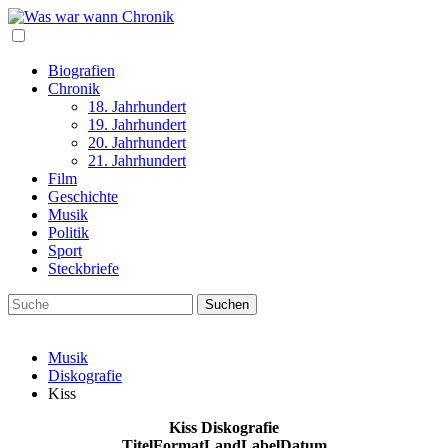
Biografien
Chronik
18. Jahrhundert
19. Jahrhundert
20. Jahrhundert
21. Jahrhundert
Film
Geschichte
Musik
Politik
Sport
Steckbriefe
Musik
Diskografie
Kiss
Kiss Diskografie
Titel
Format
Land
Label
Datum