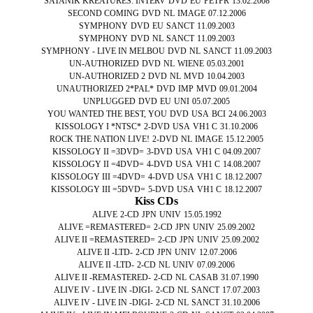
SATANIK KREATURES: INTERV
DVD
EU
PETPR
13.02.2008
SECOND COMING
DVD
NL
IMAGE
07.12.2006
SYMPHONY
DVD
EU
SANCT
11.09.2003
SYMPHONY
DVD
NL
SANCT
11.09.2003
SYMPHONY - LIVE IN MELBOU
DVD
NL
SANCT
11.09.2003
UN-AUTHORIZED
DVD
NL
WIENE
05.03.2001
UN-AUTHORIZED 2
DVD
NL
MVD
10.04.2003
UNAUTHORIZED 2*PAL*
DVD
IMP
MVD
09.01.2004
UNPLUGGED
DVD
EU
UNI
05.07.2005
YOU WANTED THE BEST, YOU
DVD
USA
BCI
24.06.2003
KISSOLOGY I *NTSC*
2-DVD
USA
VH1 C
31.10.2006
ROCK THE NATION LIVE!
2-DVD
NL
IMAGE
15.12.2005
KISSOLOGY II =3DVD=
3-DVD
USA
VH1 C
04.09.2007
KISSOLOGY II =4DVD=
4-DVD
USA
VH1 C
14.08.2007
KISSOLOGY III =4DVD=
4-DVD
USA
VH1 C
18.12.2007
KISSOLOGY III =5DVD=
5-DVD
USA
VH1 C
18.12.2007
Kiss CDs
ALIVE
2-CD
JPN
UNIV
15.05.1992
ALIVE =REMASTERED=
2-CD
JPN
UNIV
25.09.2002
ALIVE II =REMASTERED=
2-CD
JPN
UNIV
25.09.2002
ALIVE II -LTD-
2-CD
JPN
UNIV
12.07.2006
ALIVE II -LTD-
2-CD
NL
UNIV
07.09.2006
ALIVE II -REMASTERED-
2-CD
NL
CASAB
31.07.1990
ALIVE IV - LIVE IN -DIGI-
2-CD
NL
SANCT
17.07.2003
ALIVE IV - LIVE IN -DIGI-
2-CD
NL
SANCT
31.10.2006