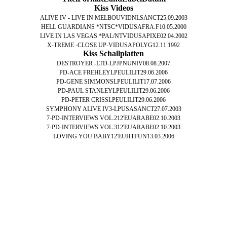
Kiss Videos
ALIVE IV - LIVE IN MELBOU
VID
NL
SANCT
25.09.2003
HELL GUARDIANS *NTSC*
VID
USA
FRA.F
10.05.2000
LIVE IN LAS VEGAS *PAL/NT
VID
USA
PIXE
02.04.2002
X-TREME -CLOSE UP-
VID
USA
POLYG
12.11.1992
Kiss Schallplatten
DESTROYER -LTD-
LP
JPN
UNIV
08.08.2007
PD-ACE FREHLEY
LP
EU
LILIT
29.06.2006
PD-GENE SIMMONS
LP
EU
LILIT
17.07.2006
PD-PAUL STANLEY
LP
EU
LILIT
29.06.2006
PD-PETER CRISS
LP
EU
LILIT
29.06.2006
SYMPHONY ALIVE IV
3-LP
USA
SANCT
27.07.2003
7-PD-INTERVIEWS VOL.2
12'
EU
ARABE
02.10.2003
7-PD-INTERVIEWS VOL.3
12'
EU
ARABE
02.10.2003
LOVING YOU BABY
12'
EU
HTFUN
13.03.2006