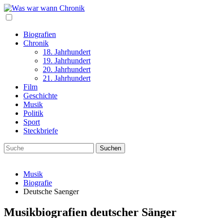
Biografien
Chronik
18. Jahrhundert
19. Jahrhundert
20. Jahrhundert
21. Jahrhundert
Film
Geschichte
Musik
Politik
Sport
Steckbriefe
Musik
Biografie
Deutsche Saenger
Musikbiografien deutscher Sänger