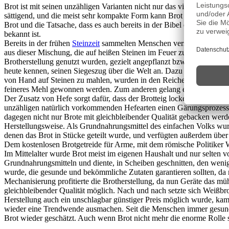
Brot ist mit seinen unzähligen Varianten nicht nur das vielfältigste,
sättigend, und die meist sehr kompakte Form kann Brot überdies leic
Brot und die Tatsache, dass es auch bereits in der Bibel eine wichtige
bekannt ist.
Bereits in der frühen
Steinzeit
sammelten Menschen verschiedene Wildkö
aus dieser Mischung, die auf heißen Steinen im Feuer zu Fladen ge
Brotherstellung genutzt wurden, gezielt angepflanzt bzw. gezüchtet w
heute kennen, seinen Siegeszug über die Welt an. Dazu beigetragen 
von Hand auf Steinen zu mahlen, wurden in den Reichen des Zweistro
feineres Mehl gewonnen werden. Zum anderen gelang es in dieser Zeit
Der Zusatz von Hefe sorgt dafür, dass der Brotteig locker und luftig
unzähligen natürlich vorkommenden Hefearten einen Gärungsprozess au
dagegen nicht nur Brote mit gleichbleibender Qualität gebacken werde
Herstellungsweise. Als Grundnahrungsmittel des einfachen Volks wurde
denen das Brot in Stücke geteilt wurde, und verfügten außerdem über
Dem kostenlosen Brotgetreide für Arme, mit dem römische Politike
Im Mittelalter wurde Brot meist im eigenen Haushalt und nur selten vo
Grundnahrungsmitteln und diente, in Scheiben geschnitten, den weniger
wurde, die gesunde und bekömmliche Zutaten garantieren sollten, d
Mechanisierung profitierte die Brotherstellung, da nun Geräte das
gleichbleibender Qualität möglich. Nach und nach setzte sich Weißbro
Herstellung auch ein unschlagbar günstiger Preis möglich wurde, kam 
wieder eine Trendwende ausmachen. Seit die Menschen immer gesundh
Brot wieder geschätzt. Auch wenn Brot nicht mehr die enorme Rolle sp