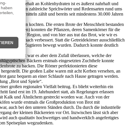
seinen hohen Gehalt an Kohlenhydraten ist es äußerst nahrhaft und
uzeit ist, zeigen zahlreiche Sprichwörter und Redensarten rund ums
eiteten Lebensmitteln zählt und bereits seit mindestens 30.000 Jahren
sser zu Breien kochten. Die ersten Brote der Menschheit bestanden
(Mesopotamien) konnten die Pflanzen, deren Samenkörner für die
en aus dieser Region, und von hier aus trat das Brot, wie wir es
 nach und nach verbessert. Statt die Getreidekörner ausschließlich
 Sklaven oder Zugtieren bewegt wurden. Dadurch konnte deutlich
der Anfangszeit war es aber dem Zufall überlassen, welche der
altägyptischen Bäckern erstmals eingesetzten Zuchthefe konnte
adenbrote zu backen. Die Römer perfektionierten diese
e hergestellt. Die großen Laibe waren mit acht Kerben versehen, an
s Brot ganz bequem an einer Schlaufe nach Hause getragen werden.
ung „Brot und Spiele“.
er großen regionalen Vielfalt beitrug. Es bliebt weiterhin ein
itt fand erst im 19. Jahrhundert statt, als Regelungen erlassen
mit Kalk und Ähnlichem gestreckt worden war. Auch von der
köfen wurde erstmals die Großproduktion von Brot mit
war, auch bei den unteren Ständen durch. Da durch die industrielle
rgang der kleinen Bäckereien vor Ort. Inzwischen lässt sich aber
rd auch qualitativ hochwertiges und handwerklich angefertigtes
t vom Speiseplan wegzudenken.