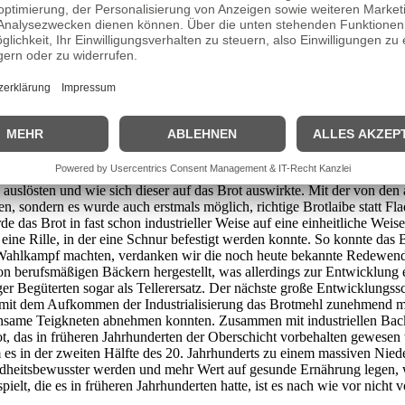
 sondern auch das am häufigsten verzehrte Lebensmittel der Welt. Durch 
ht aufbewahrt und transportiert werden. Das dies kein Phänomen der Ne
 Rolle spielte. Forscher vermuten sogar, dass Brot zu den ältesten zuber
rner, die sie mit Hilfe von Steinen zu Mehl mahlten und dann mit Wa
backen wurden. Mit dem Beginn der Sesshaftwerdung im Zweistromland 
erden. Die meisten Frühformen der heute genutzten Getreidearten stamm
haben zwei weitere Faktoren. Zum einen wurden die Methoden des Mahlen
mlands runde, über einander liegende Mühlsteine entwickelt, die von
, Hefe gezielt für die Herstellung von Brot nutzbar zu machen.
 wird, indem sie den im Mehl enthaltenen Zucker in Gas umwandelt. In 
slösten und wie sich dieser auf das Brot auswirkte. Mit der von den 
n, sondern es wurde auch erstmals möglich, richtige Brotlaibe statt Fl
 das Brot in fast schon industrieller Weise auf eine einheitliche Weis
 eine Rille, in der eine Schnur befestigt werden konnte. So konnte da
r Wahlkampf machten, verdanken wir die noch heute bekannte Redewend
n berufsmäßigen Bäckern hergestellt, was allerdings zur Entwicklung ein
 Begüterten sogar als Tellerersatz. Der nächste große Entwicklungsschr
a mit dem Aufkommen der Industrialisierung das Brotmehl zunehmend 
 mühsame Teigkneten abnehmen konnten. Zusammen mit industriellen Bac
t, das in früheren Jahrhunderten der Oberschicht vorbehalten gewesen 
es in der zweiten Hälfte des 20. Jahrhunderts zu einem massiven Niede
eitsbewusster werden und mehr Wert auf gesunde Ernährung legen, wi
ielt, die es in früheren Jahrhunderten hatte, ist es nach wie vor nich