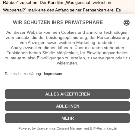
Räuber“ zu sehen. Der Kurzfilm „Was geschah wirklich in
Wuppertal?“ markierte den Anfang seiner Fernsehkarriere. Es
folgten Auftritte in mehreren Krimi-Reihen wie dem „Tatort“,
„Polizeiruf 1102 oder „Mord mit Aussicht“. Zudem konnte er sich in
Filmen wie „Vollidiot“, „Bastard“ und „Nicht mein Tag“ einem
breiteren Publikum präsentieren. Im Jahr 2006 war Volker
Muthmann für den Deutschen Fernsehpreis nominiert.
Volker Muthmann Seiten, Kurzbio, Familie, verheiratet, Herkunft etc.
n.n.v. - Die offizielle Volker Muthmann Homepage / Facebook / X /
Instagram Seite
Movies Volker Muthmann Filme
n.n.v.
| © 2013–2023 was-war-wann.de. Alle Rechte vorbehalten. |
|
Impressum
| Kurzbio | Vita | Herkunft |