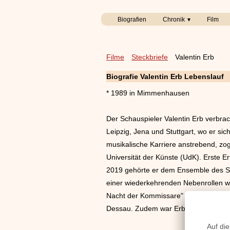
Biografien
Chronik
Film
Filme
Steckbriefe
Valentin Erb
Biografie Valentin Erb Lebenslauf
* 1989 in Mimmenhausen
Der Schauspieler Valentin Erb verbra
Leipzig, Jena und Stuttgart, wo er si
musikalische Karriere anstrebend, zo
Universität der Künste (UdK). Erste 
2019 gehörte er dem Ensemble des Sta
einer wiederkehrenden Nebenrollen wi
Nacht der Kommissare" zu sehen. Auch
Dessau. Zudem war Erb ab 2017 als Sp