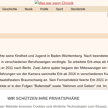
Geschichte
Musik
Politik
Sport
Steckbriefe
chte seine Kindheit und Jugend in Baden-Württemberg. Nach beendeter 
ch in verschiedenen Berufszweigen verdingte. So arbeitete Erb etwa als
g er 2011 nach Berlin. Zwei Jahre später begann der Mittzwanziger ein
Erfahrungen vor der Kamera sammelte Erb ab 2016 in verschiedenen Ku
atstheaters Braunschweig an. Sein Fernsehdebüt feierte Erb 2021 in 
rkte er in den Folgen "Bullenstall" sowie "Nehmen und Geben" mit. Im 
 als Theaterschauspieler war der Baden-Württemberger weiterhin akt
recher tätig und arbeitete an mehreren Hörspielen für sowohl Kinder