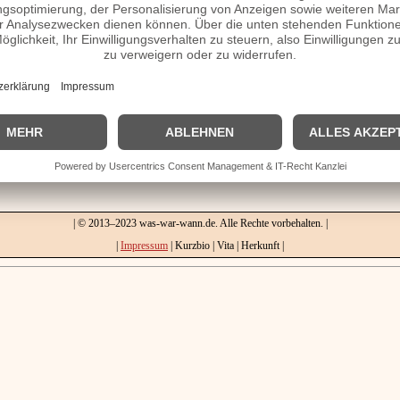
erheiratet.
e, verheiratet, Herkunft etc.
omepage / Facebook / X / Instagram Seite
| © 2013–2023 was-war-wann.de. Alle Rechte vorbehalten. |
|
Impressum
| Kurzbio | Vita | Herkunft |