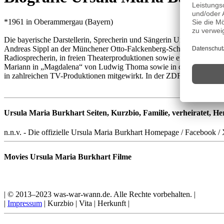
*1961 in Oberammergau (Bayern)
Die bayerische Darstellerin, Sprecherin und Sängerin Ursula Maria B
Andreas Sippl an der Münchener Otto-Falckenberg-Schule. Seit 1984 sp
Radiosprecherin, in freien Theaterproduktionen sowie ein dauerhaftes
Mariann in „Magdalena“ von Ludwig Thoma sowie in der Dreigroscheno
in zahlreichen TV-Produktionen mitgewirkt. In der ZDF-Serie „Die R
Ursula Maria Burkhart Seiten, Kurzbio, Familie, verheiratet, Her
n.n.v. - Die offizielle Ursula Maria Burkhart Homepage / Facebook / 
Movies Ursula Maria Burkhart Filme
| © 2013–2023 was-war-wann.de. Alle Rechte vorbehalten. |
|
Impressum
| Kurzbio | Vita | Herkunft |