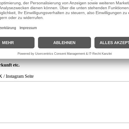
urkhart war zunächst lange als Kinderkrankenschwester tätig. Nebenbe
ielte sie mehrfach die Maria bei den Oberammergauer Passionsspielen, z
 Engagement am Volkstheater München folgten. Hier war die Künstlerin 
per zu sehen. Anfang der 1990er Jahre trat Burkhart in zwei Kinofil
osenheim-Cops“ spielt sie eine geschwätzige Empfangskraft im Polizei
kunft etc.
X / Instagram Seite