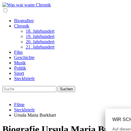
Biografien
Chronik
18. Jahrhundert
19. Jahrhundert
20. Jahrhundert
21. Jahrhundert
Film
Geschichte
Musik
Politik
Sport
Steckbriefe
Filme
Steckbriefe
Ursula Maria Burkhart
Biografie Ursula Maria Burkhar