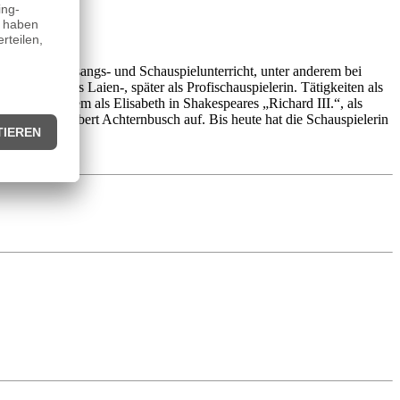
i nahm sie Gesangs- und Schauspielunterricht, unter anderem bei
unächst als Laien-, später als Profischauspielerin. Tätigkeiten als
unter anderem als Elisabeth in Shakespeares „Richard III.“, als
men von Herbert Achternbusch auf. Bis heute hat die Schauspielerin
präsidium.