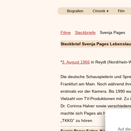
Biografien
Chronik
Film
Filme
Steckbriefe
Svenja Pages
Steckbrief Svenja Pages Lebenslau
*
3. August 1966
in Reydt (Nordrhein-W
Die deutsche Schauspielerin und Spre
Frankfurt am Main. Noch während ihr
erstmals vor der Kamera. Bis 1990 wur
Vielzahl von TV-Produktionen mit. Zu
Dr. Corinna Halver sowie verschiedene 
machte sich Pages als Hörbuch- und S
„TKKG“ zu hören.