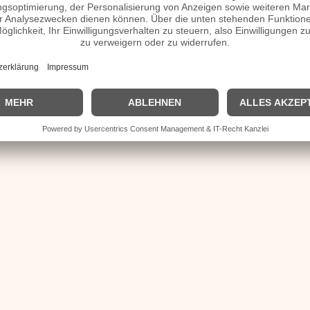
verheiratet, Herkunft etc.
Homepage / Facebook / X / Instagram Seite
| © 2013–2023 was-war-wann.de. Alle Rechte vorbehalten. |
|
Impressum
| Kurzbio | Vita | Herkunft |