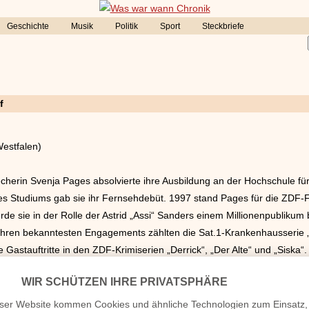
Geschichte
Musik
Politik
Sport
Steckbriefe
f
estfalen)
cherin Svenja Pages absolvierte ihre Ausbildung an der Hochschule fü
es Studiums gab sie ihr Fernsehdebüt. 1997 stand Pages für die ZDF-
de sie in der Rolle der Astrid „Assi“ Sanders einem Millionenpublikum 
 ihren bekanntesten Engagements zählten die Sat.1-Krankenhausserie „H
Gastauftritte in den ZDF-Krimiserien „Derrick“, „Der Alte“ und „Siska“. 
ynchronsprecherin einen Namen. Sie war unter anderem in den Hörspie