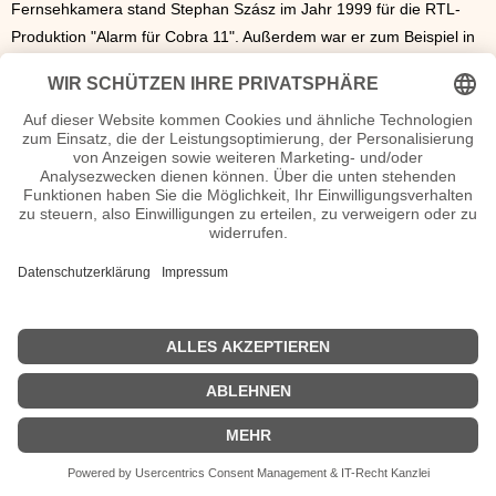
Fernsehkamera stand Stephan Szász im Jahr 1999 für die RTL-
Produktion "Alarm für Cobra 11". Außerdem war er zum Beispiel in
der ARD-Kinderserie "Die Pfefferkörner", in verschiedenen "Tatort"-
Filmen und der Serie "Tiere bis unters Dach" zu sehen. 2017
spielte er außerdem eine der Hauptrollen im ZDF-Zweiteiler
"Taunus Krimi – Im Wald". Außerdem bekleidet der in Berlin
lebende Szász an der Schauspielschule Charlottenburg eine
Schauspiel-Dozentur.
Stephan Szász Seiten, Kurzbio, Familie, verheiratet, Herkunft etc.
n.n.v. - Die offizielle Stephan Szász Homepage / Facebook / X /
Instagram Seite
Movies Stephan Szász Filme
| © 2013–2023 was-war-wann.de. Alle Rechte vorbehalten. |
|
Impressum
| Kurzbio | Vita | Herkunft |