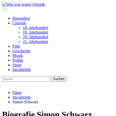
Biografien
Chronik
18. Jahrhundert
19. Jahrhundert
20. Jahrhundert
21. Jahrhundert
Film
Geschichte
Musik
Politik
Sport
Steckbriefe
Filme
Steckbriefe
Simon Schwarz
Biografie Simon Schwarz