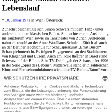
Lebenslauf
*
10. Januar 1971
in Wien (Österreich)
Zunächst beschäftigte sich Simon Schwarz mit dem Tanz - unter
anderem mit dem klassischen Ballett. So machte er eine Ausbildung
im Tanzforum Wien sowie im Tanztheater von Zürich. Außerdem
nahm er sowohl an der Anne-Woolliams-Schule in Zürich als auch
an der Berliner Hochschule für Schauspielkunst „Ernst Busch“
Schauspielunterricht. Es folgten Engagements an den Stadttheatern
von Klagenfurt und Luzern. Auch am „jolie théâtre“ in Basel stand
Schwarz auf der Bühne. Sein TV-Debüt gab der Schauspieler 1996
in der Serie „Spiel des Lebens“. Mittlerweile stand er in zahlreichen
Kino- und Fernsehproduktionen wie in der TV-Reihe „Tatort“ vor
der Kamera. Sein komödiantisches Talent bewies Simon Schwarz in
der österreichischen TV-Serie „Vorstadtweiber“ sowie an der Seite
von Sebastian Bezzel in der Eberhofer-Krimireihe
(„Dampfnudelblues“, „Winterkartoffelknödel“, „Schweinskopf al
dente“, „Grießnockerlaffäre“ und „Sauerkrautkoma“).
Simon Schwarz Seiten, Kurzbio, Familie, verheiratet, Herkunft