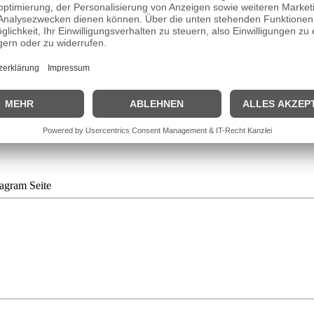
ilm gelangt. In Bern geboren, in den USA und Lausanne aufgewachsen,
Compagnie. Für ihr hoch gelobtes Filmdebüt („L`amour, l`argent, l`amour
Köchin widmete sich Timoteo intensiv der Schauspielerei. Sie brillierte
 ausgezeichnet wurde. 2008 folgte ein weiterer Schweizer Filmpreis f
tagram Seite