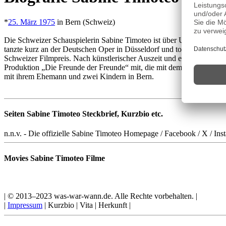
*
25. März 1975
in Bern (Schweiz)
Die Schweizer Schauspielerin Sabine Timoteo ist über Umwege zum F
tanzte kurz an der Deutschen Oper in Düsseldorf und tourte mit einer 
Schweizer Filmpreis. Nach künstlerischer Auszeit und einer Lehre als 
Produktion „Die Freunde der Freunde“ mit, die mit dem Grimme-Preis
mit ihrem Ehemann und zwei Kindern in Bern.
Seiten Sabine Timoteo Steckbrief, Kurzbio etc.
n.n.v. - Die offizielle Sabine Timoteo Homepage / Facebook / X / Ins
Movies Sabine Timoteo Filme
| © 2013–2023 was-war-wann.de. Alle Rechte vorbehalten. |
|
Impressum
| Kurzbio | Vita | Herkunft |