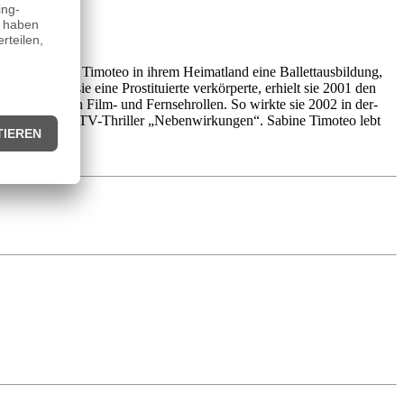
 absolvierte Timoteo in ihrem Heimatland eine Ballettausbildung,
“), in dem sie eine Prostituierte verkörperte, erhielt sie 2001 den
 in zahlreichen Film- und Fernsehrollen. So wirkte sie 2002 in der-
ür ihr Spiel im TV-Thriller „Nebenwirkungen“. Sabine Timoteo lebt