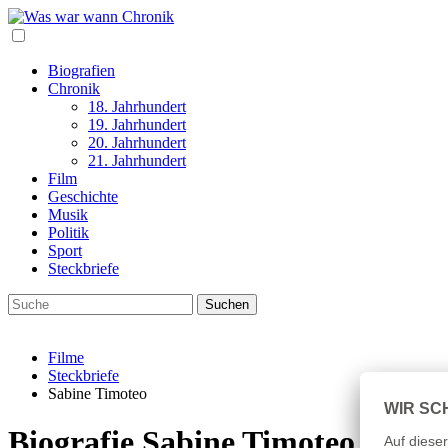
Biografien
Chronik
18. Jahrhundert
19. Jahrhundert
20. Jahrhundert
21. Jahrhundert
Film
Geschichte
Musik
Politik
Sport
Steckbriefe
Filme
Steckbriefe
Sabine Timoteo
Biografie Sabine Timoteo Leben