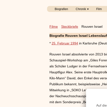
Biografien
Chronik
Film
Filme
Steckbriefe
Rouven Israel
Biografie Rouven Israel Lebenslauf
*
25. Februar 1994
in Karlsruhe (Deut
Rouven Israel absolvierte von 2013 bi
Schauspiel-Workshop am „Giles Foreman
als Schüler Ludger in der Fernsehseri
Hauptfigur Alex. Seine erste Hauptro
Kilo-Mann“ David, den Enkel des vers
Publikum bekannt, beispielsweise „Heit
Mitwirkung in „SOKO Leipzig“ (2018), 
der Nachwuchsschauspieler im Jahr 2
mit dem Sonderpreis „Bestes Ensemble“.