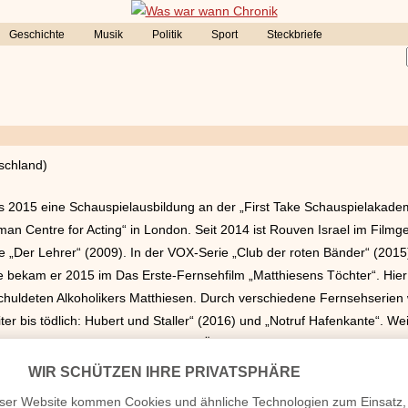
Geschichte
Musik
Politik
Sport
Steckbriefe
schland)
s 2015 eine Schauspielausbildung an der „First Take Schauspielakadem
 Centre for Acting“ in London. Seit 2014 ist Rouven Israel im Filmges
e „Der Lehrer“ (2009). In der VOX-Serie „Club der roten Bänder“ (2015
lle bekam er 2015 im Das Erste-Fernsehfilm „Matthiesens Töchter“. Hie
chuldeten Alkoholikers Matthiesen. Durch verschiedene Fernsehserien
er bis tödlich: Hubert und Staller“ (2016) und „Notruf Hafenkante“. Wei
„In aller Freundschaft – Die jungen Ärzte“ (2023) und in „Tatort: Pyram
016 für „Club der roten Bänder" beim „Bunte New Faces Award Film“ 
 Der Schauspieler lebt in seiner Heimatstadt Karlsruhe. Er ist nicht v