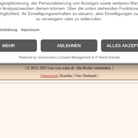
rzbio etc.
Homepage / Facebook / X / Instagram Seite
| © 2013–2023 was-war-wann.de. Alle Rechte vorbehalten. |
|
Impressum
| Kurzbio | Vita | Herkunft |