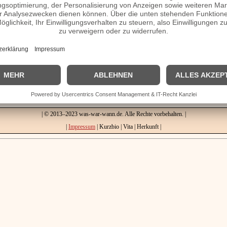
ie, verheiratet, Herkunft etc.
Homepage / Facebook / X / Instagram Seite
| © 2013–2023 was-war-wann.de. Alle Rechte vorbehalten. |
|
Impressum
| Kurzbio | Vita | Herkunft |