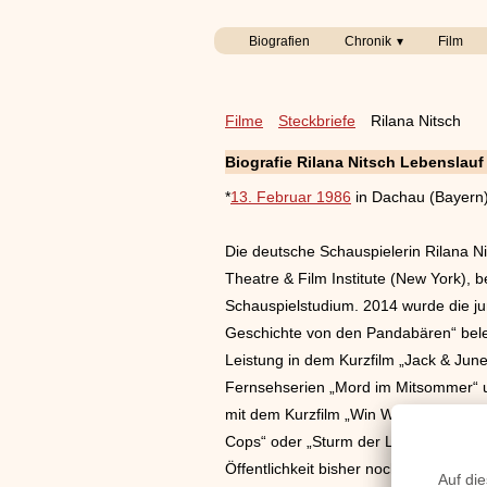
Biografien
Chronik
Film
Filme
Steckbriefe
Rilana Nitsch
Biografie Rilana Nitsch Lebenslauf
*
13. Februar 1986
in Dachau (Bayern
Die deutsche Schauspielerin Rilana Ni
Theatre & Film Institute (New York), 
Schauspielstudium. 2014 wurde die ju
Geschichte von den Pandabären“ beleg
Leistung in dem Kurzfilm „Jack & June
Fernsehserien „Mord im Mitsommer“ un
mit dem Kurzfilm „Win Win“. Seit 2015
Cops“ oder „Sturm der Liebe“ ausgestra
Öffentlichkeit bisher noch nicht preis