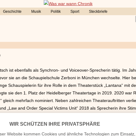
Geschichte
Musik
Politik
Sport
Steckbriefe
)
tsch ist ebenfalls als Synchron- und Voiceover-Sprecherin tätig. Im Ja
bevor sie an die Schaupielschule Zerboni in München wechselte. Hier b
nge Schauspielerin für ihre Rolle in dem Theaterstück „Lantana“ mit 
te sie den 1. Platz der Heidelberger Theatertage in 2019. 2020 war Ri
“ gleich mehrfach nominiert. Neben zahlreichen Theaterauftritten verli
d „Law and Order Special Victims Unit“ 2018 als Sprecherin ihre Stimm
 wurde die blonde Schauspielerin in diversen beliebten TV-Serien wie 
hlt. Über ihr Privatleben ist nur wenig bekannt. Ob sie bereits Kinder h
gegeben.