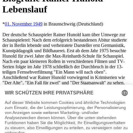
Lebenslauf
*
01. November 1949
in Braunschweig (Deutschland)
Der deutsche Schauspieler Rainer Hunold kam über Umwege zur
Schauspielerei: Nach dem erfolgreich bestandenen Abitur studierte
der in Berlin lebende und verheiratete Darsteller erst Germanistik,
Kunstpädagogik und Bildhauerei. Erst ab dem Jahr 1975 besuchte
Hunold für zwei Jahre die Max-Reinhardt-Schule für Schauspiel.
Nach ein paar kleineren Rollen in verschiedenen Filmen und TV-
Serien folgte im Jahr 1978 schließlich der Durchbruch in der 13-
teiligen Fernsehverfilmung "Ein Mann will nach oben".
Anschließend war Rainer Hunold vorwiegend in Krimiserien wie
"Der Alte", "Ein Fall für zwei" und "Der Staatsanwalt" zu sehen.
Allerdings sind auch Auftritte in bekannten TV-Formaten wie "Das
Traumschiff", "Die Schwarzwaldklinik", "Dr. Sommerfeld" und "In
aller Freundschaft" zu verzeichnen. Privat setzt sich Rainer Hunold
für soziale Projekte wie "SOS Kinderdorf", "Gib mir fünf" und
"Gesicht zeigen! Für ein weltoffenes Deutschland" ein. Sein
soziales Engagement führte dazu, dass er zwei Kinder aus Marokko
adoptierte.