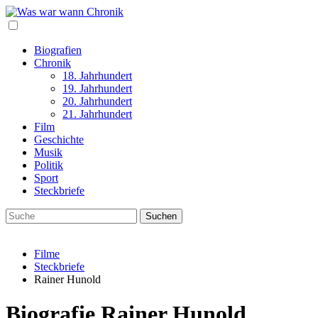
Biografien
Chronik
18. Jahrhundert
19. Jahrhundert
20. Jahrhundert
21. Jahrhundert
Film
Geschichte
Musik
Politik
Sport
Steckbriefe
Filme
Steckbriefe
Rainer Hunold
Biografie Rainer Hunold