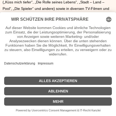
(„Küss mich tiefer“, „Die Rolle seines Lebens“, „Stadt – Land –
Pool“, „Die Spieler“ und andere) sowie in diversen TV-Filmen und
TV-Reihen („Kommissar Marthaler“, „Tatort“) mit. Blank lebt in
Berlin.
Peer Blank Seiten, Kurzbio, Familie, verheiratet, Herkunft etc.
n.n.v. - Die offizielle Peer Blank Homepage / Facebook / X /
Instagram Seite
Movies Peer Blank Filme
| © 2013–2023 was-war-wann.de. Alle Rechte vorbehalten. |
|
Impressum
| Kurzbio | Vita | Herkunft |