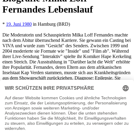
Fernandes Lebenslauf
*
19. Juni 1980
in Hamburg (BRD)
Die Moderatorin und Schauspielerin Milka Loff Fernandes machte
nach dem Abitur überraschend Karriere. Sie gewann ein Casting bei
VIVA und wurde zum "Gesicht" des Senders. Zwischen 1999 und
2004 moderierte sie Formate wie "Inside" und "Film ab". Während
ihrer Live-Sendung "Interaktiv" spielte ihr Komiker Hape Kerkeling
einen Streich. Die Ausstrahlung in "Darüber lacht die Welt" erhöhte
ihre Popularität. Fernandes, deren Eltern aus dem afrikanischen
Inselstaat Kap Verden stammen, musste sich aus Krankheitsgründen
aus dem Showgeschäft zurückziehen. Diagnose: Epilepsie. Sie
spielte kleine Rollen in "Tatort" und "Rosa Roth" und arbeitete als
Fernsehredakteurin. 2017 kehrte sie auf den Bildschirm zurück: Bei
RTL II moderiert sie die Kuppelshow "Naked Attraction".
Fernandes ist mit dem Manager Robert Irschara verheiratet und hat
zwei Töchter. Die Familie lebt in Nürnberg.
Milka Loff Fernandes Seiten, Kurzbio, Familie, verheiratet,
Herkunft etc.