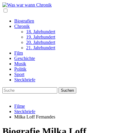
Biografien
Chronik
18. Jahrhundert
19. Jahrhundert
20. Jahrhundert
21. Jahrhundert
Film
Geschichte
Musik
Politik
Sport
Steckbriefe
Filme
Steckbriefe
Milka Loff Fernandes
Biografie Milka Loff