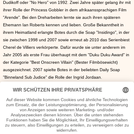
Dudikoff oder "No Hero" von 1992. Zwei Jahre später gelang ihr mit
ihrer Rolle der Princess Gobbler in dem afrikaanssprachigen Film
"Arende". Bei den Dreharbeiten lernte sie auch ihren späteren
Ehemann Ian Roberts kennen und lieben. Große Bekanntheit in
ihrem Heimatland erlangte Botes durch die Soap "Insidingo", in der
sie zwischen 1998 und 2007 sowie erneut ab 2010 das Serienbiest
Cherel de Villiers verkörperte. Dafür wurde sie unter anderem im
Jahr 2005 als erste Frau überhaupt mit dem "Duku Duku Award" in
der Kategorie "Best Onscreen Villain" (Bester Filmbösewicht)
ausgezeichnet. 2007 spielte Botes in der beliebten Daily Soap
"Binneland Sub Judice" die Rolle der Ingrid Jordaan.
Michelle Botes erfreut sich in Südafrika nicht nur als Darstellerin
großer Beliebtheit. 2005 wurde sie von Elle als stilvollste
südafrikanische Berühmtheit ausgezeichnet und das Magazin G-
Sport wählte sie im Oktober 2006 zur Frau des Monats.
Aus der Ehe mit Ian Roberts, die nach elf Jahren geschieden
wurde, gingen eine Tochter und ein Sohn hervor.