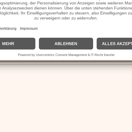
verheiratet, Herkunft etc.
Homepage / Facebook / X / Instagram Seite
| © 2013–2023 was-war-wann.de. Alle Rechte vorbehalten. |
|
Impressum
| Kurzbio | Vita | Herkunft |