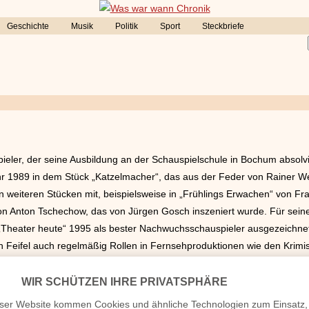
Geschichte
Musik
Politik
Sport
Steckbriefe
spieler, der seine Ausbildung an der Schauspielschule in Bochum absolvi
hr 1989 in dem Stück „Katzelmacher“, das aus der Feder von Rainer W
en weiteren Stücken mit, beispielsweise in „Frühlings Erwachen“ von F
on Anton Tschechow, das von Jürgen Gosch inszeniert wurde. Für sein
 „Theater heute“ 1995 als bester Nachwuchsschauspieler ausgezeichnet.
Feifel auch regelmäßig Rollen in Fernsehproduktionen wie den Krimiser
Kommissar Süden und der Luftgitarrist“ erhielt der vielbeschäftigte Sc