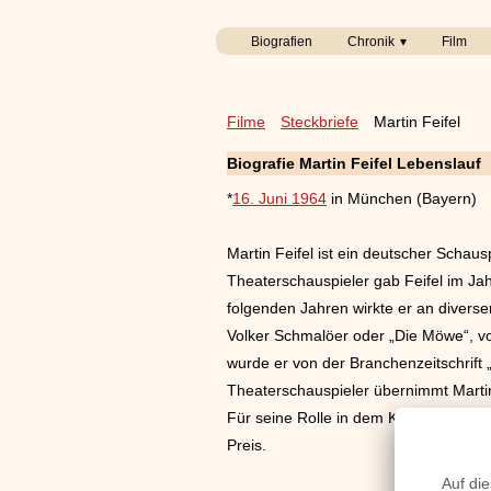
Biografien
Chronik
Film
Filme
Steckbriefe
Martin Feifel
Biografie Martin Feifel Lebenslauf
*
16. Juni 1964
in München (Bayern)
Martin Feifel ist ein deutscher Schau
Theaterschauspieler gab Feifel im Ja
folgenden Jahren wirkte er an divers
Volker Schmalöer oder „Die Möwe“, v
wurde er von der Branchenzeitschrift
Theaterschauspieler übernimmt Martin 
Für seine Rolle in dem Kriminalfilm „
Preis.