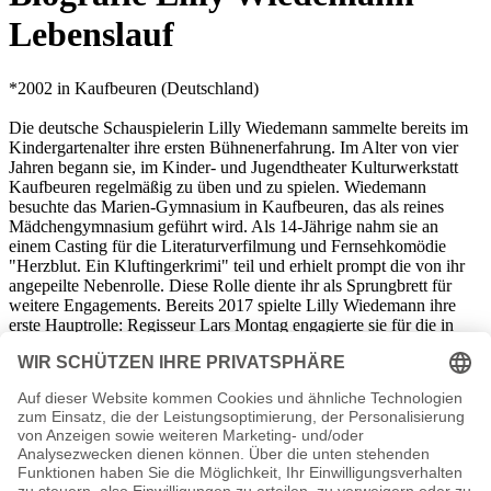
Lebenslauf
*2002 in Kaufbeuren (Deutschland)
Die deutsche Schauspielerin Lilly Wiedemann sammelte bereits im
Kindergartenalter ihre ersten Bühnenerfahrung. Im Alter von vier
Jahren begann sie, im Kinder- und Jugendtheater Kulturwerkstatt
Kaufbeuren regelmäßig zu üben und zu spielen. Wiedemann
besuchte das Marien-Gymnasium in Kaufbeuren, das als reines
Mädchengymnasium geführt wird. Als 14-Jährige nahm sie an
einem Casting für die Literaturverfilmung und Fernsehkomödie
"Herzblut. Ein Kluftingerkrimi" teil und erhielt prompt die von ihr
angepeilte Nebenrolle. Diese Rolle diente ihr als Sprungbrett für
weitere Engagements. Bereits 2017 spielte Lilly Wiedemann ihre
erste Hauptrolle: Regisseur Lars Montag engagierte sie für die in
Berlin gedrehte Komödie "Einsamkeit und Sex und Mitleid". In den
Jahren 2020 und 2021 wirkte Wiedemann hauptsächlich in Serien
mit. Sie spielte die Nebenrolle der Luisa Mertens in "Tierärztin Dr.
Mertens" und wurde auch für die Krimiserie "Spätzle arrabbiata
oder eine Hand wäscht die andere" für die Rolle der Tochter des
Protagonisten verpflichtet.