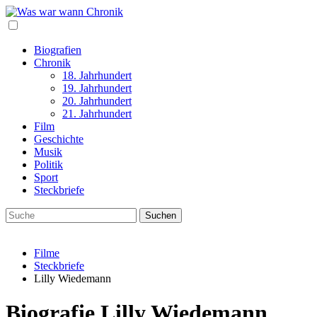
Biografien
Chronik
18. Jahrhundert
19. Jahrhundert
20. Jahrhundert
21. Jahrhundert
Film
Geschichte
Musik
Politik
Sport
Steckbriefe
Filme
Steckbriefe
Lilly Wiedemann
Biografie Lilly Wiedemann