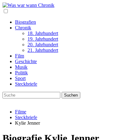
Biografien
Chronik
18. Jahrhundert
19. Jahrhundert
20. Jahrhundert
21. Jahrhundert
Film
Geschichte
Musik
Politik
Sport
Steckbriefe
Filme
Steckbriefe
Kylie Jenner
Biografie Kylie Jenner