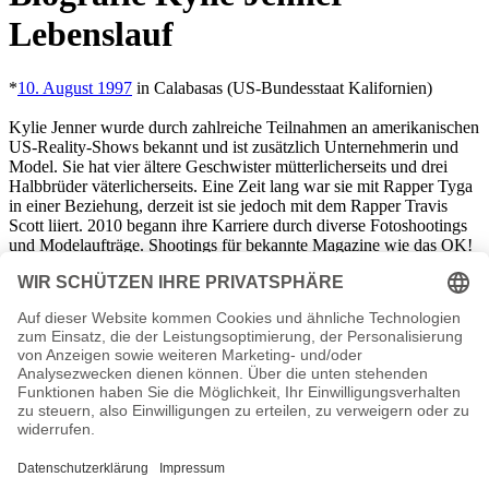
Lebenslauf
*
10. August 1997
in Calabasas (US-Bundesstaat Kalifornien)
Kylie Jenner wurde durch zahlreiche Teilnahmen an amerikanischen
US-Reality-Shows bekannt und ist zusätzlich Unternehmerin und
Model. Sie hat vier ältere Geschwister mütterlicherseits und drei
Halbbrüder väterlicherseits. Eine Zeit lang war sie mit Rapper Tyga
in einer Beziehung, derzeit ist sie jedoch mit dem Rapper Travis
Scott liiert. 2010 begann ihre Karriere durch diverse Fotoshootings
und Modelaufträge. Shootings für bekannte Magazine wie das OK!
und die Teen-Vogue folgten. Ihren endgültigen Durchbruch hatte sie
2011 bei der New York Fashion Week, als sie für Avril Lavigne auf
dem Laufsteg stand. Inzwischen hat sie eine eigene Kosmetik-Linie
namens „Kylie Cosmetics“, sowie eine eigene Modelinie
(gemeinsam mit PacSun) auf den Markt gebracht. Inzwischen ist sie
in zahlreichen Serien, Filmen Musikvideos aufgetreten.
Kylie Jenner Seiten, Kurzbio, Familie, verheiratet, Herkunft
etc.
n.n.v. - Die offizielle Kylie Jenner Homepage / Facebook / X /