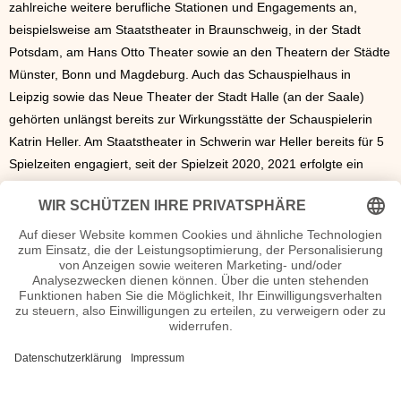
zahlreiche weitere berufliche Stationen und Engagements an,
beispielsweise am Staatstheater in Braunschweig, in der Stadt
Potsdam, am Hans Otto Theater sowie an den Theatern der Städte
Münster, Bonn und Magdeburg. Auch das Schauspielhaus in
Leipzig sowie das Neue Theater der Stadt Halle (an der Saale)
gehörten unlängst bereits zur Wirkungsstätte der Schauspielerin
Katrin Heller. Am Staatstheater in Schwerin war Heller bereits für 5
Spielzeiten engagiert, seit der Spielzeit 2020, 2021 erfolgte ein
Engagement am Volkstheater Rostock. Dort ist die Schauspielerin
mit unterschiedlichen Rollen unter anderem vertreten in "Der
Untergang der Titanic", "Jugend ohne Gott", "Medizin nach Noten"
oder "So klang die DEFA". Heller spricht fließend Deutsch, Englisch
und Russisch, ist verheiratet und hat Kinder.
Katrin Heller Seiten, Kurzbio, Familie, verheiratet, Herkunft etc.
n.n.v. - Die offizielle Katrin Heller Homepage / Facebook / X /
Instagram Seite