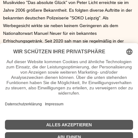
Musikvideo "Das absolute Glück" von Peter Licht erreichte sie im
Jahre 2006 größere Bekanntheit. Es folgten diverse Auftritte in der
bekannten deutschen Polizeiserie "SOKO Leipzig". Als
Werbegesicht wirkte sie neben keinem Geringeren als dem
Nationaltorwart Manuel Neuer für ein bekanntes
Erfrischungsgetränk. Seit 2020 sah man sie regelmäßig in der
Fernsehserie "Sløborn". Neben der Schauspielerei war sie auch
mehrmals als Regisseurin tätig, zum Beispiel im Jahre 2015 als Co-
Regisseurin beim Film "Schildkröten lieben Erdbeeren". 2014
erhielt die Schauspielerin den Publikumspreis des Sehsüchte
Festivals für "Am Ende der Straße".
Karla Nina Diedrich Seiten, Kurzbio, Familie, verheiratet, Herkunft
etc.
n.n.v. - Die offizielle Karla Nina Diedrich Homepage / Facebook / X /
Instagram Seite
Movies Karla Nina Diedrich Filme