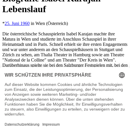
Lebenslauf
*
25. Juni 1960
in Wien (Österreich)
Die österreichische Schauspielerin Isabel Karajan machte ihre
Matura in Wien und studierte im Anschluss Schauspiel in ihrer
Heimatstadt und in Paris. Schnell erhielt sie ihre ersten Engagements
und war unter anderem an den Schauspielhäusern in Stuttgart und
Zürich zu sehen, am Thalia Theater in Hamburg sowie am Theatre
"National de la Colline" und am Theater "Der Kreis in Wien".
Darüberhinaus spielte sie bei den Salzburger Festspielen mit, bei den
Münchner Kammerspielen und sogar bei dem Saito-Kinen Festival
im fernöstlichen Japan.
Neben dem Theater war Karajan auch in einer Vielzahl von TV-
Produktionen zu sehen. So wurden mehrere SOKO-Folgen mit ihr
gedreht und auch in zwei Tatorten wirkte die Österreicherin mit.
Isabel Karajan Seiten, Kurzbio, Familie, verheiratet, Herkunft
etc.
n.n.v. - Die offizielle Isabel Karajan Homepage / Facebook / X /