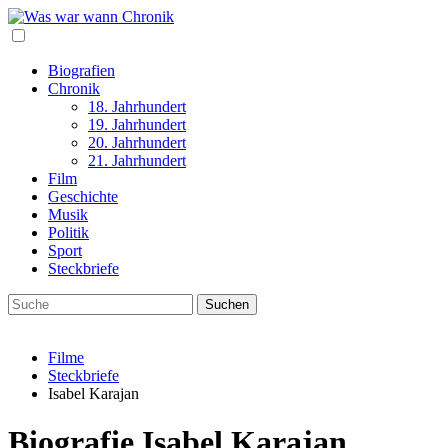
Biografien
Chronik
18. Jahrhundert
19. Jahrhundert
20. Jahrhundert
21. Jahrhundert
Film
Geschichte
Musik
Politik
Sport
Steckbriefe
Filme
Steckbriefe
Isabel Karajan
Biografie Isabel Karajan