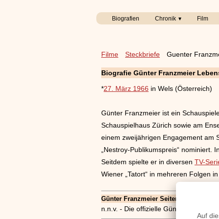
Biografien
Chronik
Film
Filme
Steckbriefe
Guenter Franzm
Biografie Günter Franzmeier Leben
*
27. März 1966
in Wels (Österreich)
Günter Franzmeier ist ein Schauspiel
Schauspielhaus Zürich sowie am Ense
einem zweijährigen Engagement am Sch
„Nestroy-Publikumspreis“ nominiert. 
Seitdem spielte er in diversen
TV-Seri
Wiener „Tatort“ in mehreren Folgen in
Günter Franzmeier Seiten, Kurzbio, Fami
n.n.v. - Die offizielle Günter Franzm