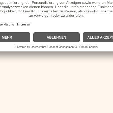
| © 2013–2023 was-war-wann.de. Alle Rechte vorbehalten. |
|
Impressum
| Kurzbio | Vita | Herkunft |