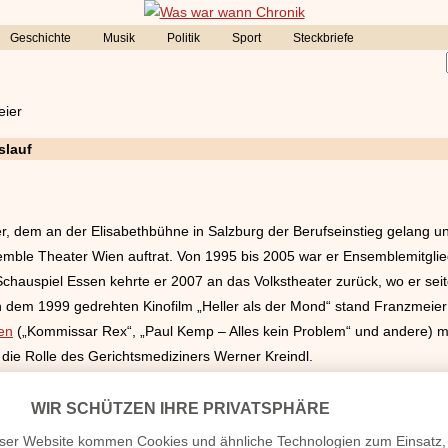
Geschichte
Musik
Politik
Sport
Steckbriefe
eier
slauf
er, dem an der Elisabethbühne in Salzburg der Berufseinstieg gelang 
mble Theater Wien auftrat. Von 1995 bis 2005 war er Ensemblemitglie
auspiel Essen kehrte er 2007 an das Volkstheater zurück, wo er seitde
In dem 1999 gedrehten Kinofilm „Heller als der Mond“ stand Franzmeie
en
(„Kommissar Rex“, „Paul Kemp – Alles kein Problem“ und andere) mi
 die Rolle des Gerichtsmediziners Werner Kreindl.
lie, verheiratet, Herkunft etc.
eier Homepage / Facebook / X / Instagram Seite