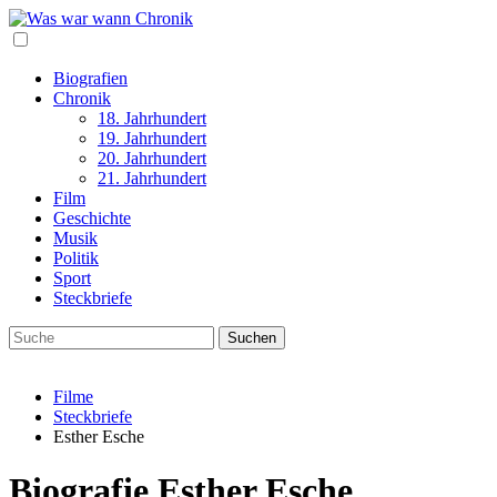
Biografien
Chronik
18. Jahrhundert
19. Jahrhundert
20. Jahrhundert
21. Jahrhundert
Film
Geschichte
Musik
Politik
Sport
Steckbriefe
Filme
Steckbriefe
Esther Esche
Biografie Esther Esche