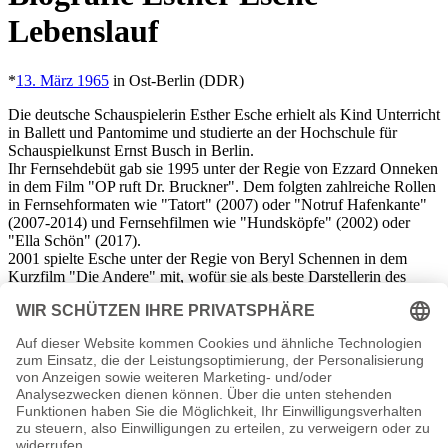
Lebenslauf
*
13. März 1965
in Ost-Berlin (DDR)
Die deutsche Schauspielerin Esther Esche erhielt als Kind Unterricht
in Ballett und Pantomime und studierte an der Hochschule für
Schauspielkunst Ernst Busch in Berlin.
Ihr Fernsehdebüt gab sie 1995 unter der Regie von Ezzard Onneken
in dem Film "OP ruft Dr. Bruckner". Dem folgten zahlreiche Rollen
in Fernsehformaten wie "Tatort" (2007) oder "Notruf Hafenkante"
(2007-2014) und Fernsehfilmen wie "Hundsköpfe" (2002) oder
"Ella Schön" (2017).
2001 spielte Esche unter der Regie von Beryl Schennen in dem
Kurzfilm "Die Andere" mit, wofür sie als beste Darstellerin des
Europäisches Filmfests in Brest ausgezeichnet wurde.
Neben den Rollen für Film und Fernsehen spielte sie in Theatern
wie dem Maxim Gorki Theater, dem Deutschen Theater und der
Volksbühne in Berlin, dem Staatsschauspiel Dresden oder dem
Staatstheater Schwerin.
Esche lebt verheiratet und mit Kind in Berlin.
Esther Esche Seiten, Kurzbio, Familie, verheiratet, Herkunft