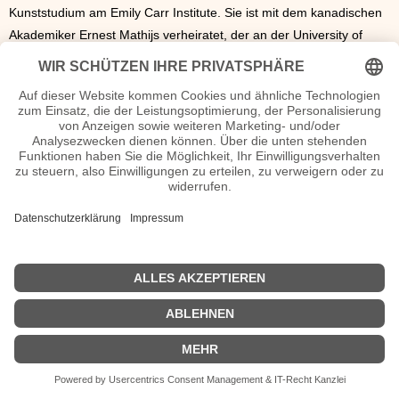
Kunststudium am Emily Carr Institute. Sie ist mit dem kanadischen
Akademiker Ernest Mathijs verheiratet, der an der University of
British Columbia das Fach „Film“ unterrichtet.
Emily Perkins Seiten, Kurzbio, Familie, verheiratet, Herkunft etc.
n.n.v. - Die offizielle Emily Perkins Homepage / Facebook / X /
Instagram Seite
Movies Emily Perkins Filme
| © 2013–2023 was-war-wann.de. Alle Rechte vorbehalten. |
|
Impressum
| Kurzbio | Vita | Herkunft |