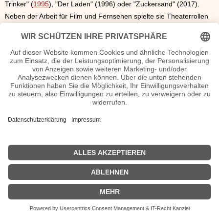
Trinker" (
1995
), "Der Laden" (1996) oder "Zuckersand" (2017).
Neben der Arbeit für Film und Fernsehen spielte sie Theaterrollen
an verschiedenen Häusern wie den Münchener Kammerspielen,
der Volksbühne, dem Berliner Ensemble und dem Renaissance
Theater in Berlin und dem St. Pauli Theater in Hamburg.
Kaufmann wohnt in Berlin.
Deborah Kaufmann Seiten, Kurzbio, Familie, verheiratet, Herkunft
etc.
n.n.v. - Die offizielle Deborah Kaufmann Homepage / Facebook / X
/ Instagram Seite
Movies Deborah Kaufmann Filme
| © 2013–2023 was-war-wann.de. Alle Rechte vorbehalten. |
|
Impressum
| Kurzbio | Vita | Herkunft |