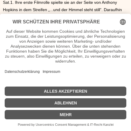
Sat.1. Ihre erste Filmrolle spielte sie an der Seite von Anthony
Hopkins in dem Streifen „...und der Himmel steht still“. Daraufhin
nahm Golombek privaten Schauspielunterricht. Es folgten
zahlreiche Rollen in TV-Filmen und -Serien wie „Die Camper“,
„Polizeiruf 110“ oder „Tatort“.
Dana Golombek Seiten, Kurzbio, Familie, verheiratet, Herkunft etc.
n.n.v. - Die offizielle Dana Golombek Homepage / Facebook / X /
Instagram Seite
Movies Dana Golombek Filme
| © 2013–2023 was-war-wann.de. Alle Rechte vorbehalten. |
|
Impressum
| Kurzbio | Vita | Herkunft |