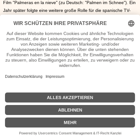
Film "Palmeras en la nieve" (zu Deutsch: "Palmen im Schnee"). Ein
Jahr später folgte eine weitere große Rolle für die spanische TV-
Serien-Produktion "Vis a Vis" (zu Deutsch: "Von Angesicht zu
Angesicht"). Diese Rolle erstreckte sich über mehrere Jahre.
Berta Vázquez Seiten, Kurzbio, Familie, verheiratet, Herkunft etc.
n.n.v. - Die offizielle Berta Vázquez Homepage / Facebook / X /
Instagram Seite
Movies Berta Vázquez Filme
| © 2013–2023 was-war-wann.de. Alle Rechte vorbehalten. |
|
Impressum
| Kurzbio | Vita | Herkunft |