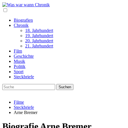
Biografien
Chronik
18. Jahrhundert
19. Jahrhundert
20. Jahrhundert
21. Jahrhundert
Film
Geschichte
Musik
Politik
Sport
Steckbriefe
Filme
Steckbriefe
Arne Bremer
Biografie Arne Bremer