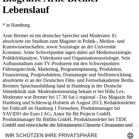
Lebenslauf
* in Hamburg
Arne Bremer ist ein deutscher Sprecher und Moderator. Er
absolvierte ein Studium zum Magister in Politik-, Medien- und
Kunstwissenschaften, sowie Soziologie an der Universität
Konstanz. Seine Schwerpunkte lagen dabei auf Mediensoziologie,
Politikfeldanalyse, Videokunst und Organisationssoziologie. Sein
Aufbaustudium zum TV-Produzent mit den Schwerpunkten
Führungstechnik, Marketing, Programmplanung, Produktion,
Finanzierung, Postproduktion, Dramaturgie und Stoffentwicklung
absolvierte er an der Deutschen Film- und Fernsehakademie Berlin.
Bremers Sprachausbildung fand in Hamburg in der Deutsche
Stimmklinik statt. Moderationstraining bekam er bei Hillu Lex.
Moderator war Bremer bei 17.30 Sat.1 regional - Das Magazin für
Hamburg und Schleswig-Holstein ab August 2013, Redaktionsleiter
bei Frühcafé im Hamburg 1 Fernsehen, Produktmanager bei
YAVIDO der Euro I AG, Autor für Bit Projects GmbH,
Produktmanager für Bitfilm GmbH, Produktionsleiter bei TIDE
GmbH und entwickelte die Infotainment-Clipserie Citygramm und
die Late-Night-Talksendung Nachtflug 22:30.
Bremer arbeitete ebenfalls als freier Sprecher und TV-Produzent.